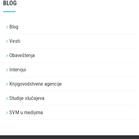
BLOG
Blog
Vesti
Obaveštenja
Intervjui
Knjigovodstvene agencije
Studije slučajeva
SVM u medijima