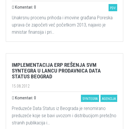
Komentari: 0
PDV
Unakrsnu procenu prihoda i imovine građana Poreska
uprava će započeti već početkom 2013, najavio je
ministar finansija i pri…
IMPLEMENTACIJA ERP REŠENJA SVM
SYNTEGRA U LANCU PRODAVNICA DATA
STATUS BEOGRAD
15.08.2012
Komentari: 0
SYNTEGRA
AGENCIJA
Preduzeće Data Status iz Beograda je renomirano
preduzeće koje se bavi uvozom i distribucijom pretežno
stranih publikacija i…