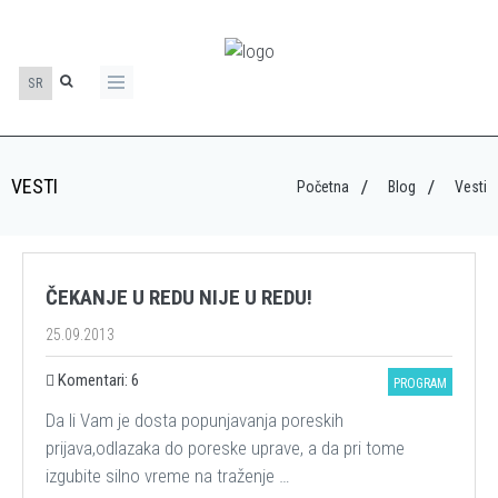
SR
VESTI
Početna
Blog
Vesti
ČEKANJE U REDU NIJE U REDU!
25.09.2013
Komentari: 6
PROGRAM
Da li Vam je dosta popunjavanja poreskih
prijava,odlazaka do poreske uprave, a da pri tome
izgubite silno vreme na traženje …