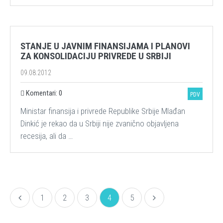
STANJE U JAVNIM FINANSIJAMA I PLANOVI
ZA KONSOLIDACIJU PRIVREDE U SRBIJI
09.08.2012
Komentari: 0
PDV
Ministar finansija i privrede Republike Srbije Mlađan
Dinkić je rekao da u Srbiji nije zvanično objavljena
recesija, ali da …
1
2
3
4
5