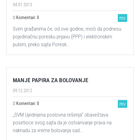
04.01.2013
Komentari: 0
PDV
Svim građanima će, od ove godine, moći da podnesu
pojedinačnu poresku prijavu (PPP) i elektronskim
putem, preko sajta Poresk…
MANJE PAPIRA ZA BOLOVANJE
09.12.2012
Komentari: 0
PDV
„SVM Ujedinjena poslovna rešenja“ obaveštava
posetioce svog sajta da je ostvarivanje prava na
naknadu za vreme bolovanja sad…