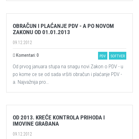
OBRAČUN I PLAĆANJE PDV - A PO NOVOM
ZAKONU OD 01.01.2013
09.12.2012
Komentari: 0
PDV
SOFTVER
Od prvog januara stupa na snagu novi Zakon o PDV - u
po kome ce se od sada vršiti obračun i plaćanje PDV -
a. Najvažnija pro…
OD 2013. KREĆE KONTROLA PRIHODA I
IMOVINE GRAĐANA
09.12.2012