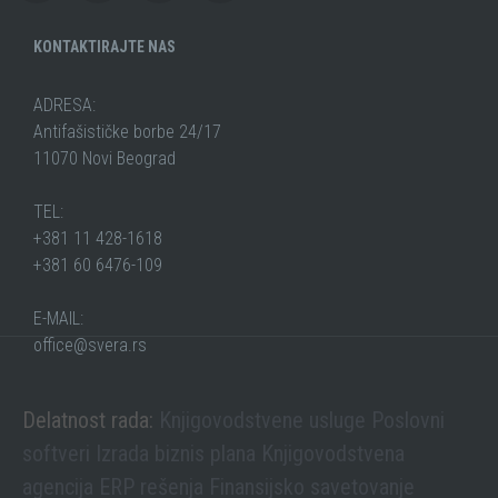
KONTAKTIRAJTE NAS
ADRESA:
Antifašističke borbe 24/17
11070 Novi Beograd
TEL:
+381 11 428-1618
+381 60 6476-109
E-MAIL:
office@svera.rs
Delatnost rada:
Knjigovodstvene usluge
Poslovni
softveri
Izrada biznis plana
Knjigovodstvena
agencija
ERP rešenja
Finansijsko savetovanje