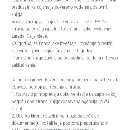
preduzetnika kojima je povereno vođenje poslovnih
knjiga.
Rokovi variraju, ali najduži je verovali ili ne - TRAJNO !
-Trajno se čuvaju isplatne liste ili analitičke evidencije
zarada. Dalje slede:
-20 godina, za finansijske izveštaje i izveštaje o reviziji.
-Dnevnik i glavna knjiga čuvaju se 10 godina.
-Pomoćne knjige čuvaju se pet godina, od dana njihovog
zaključivanja.
Da ne bi knjigovodstvena agencija preuzela na sebe ovu
obavezu postoji par rešenja u praksi:
1. Napraviti primopredaju dokumentacije uz zapisnik koji
potpišu obe strane: knjigovodstvena agencija i bivši
klijent
2. Ukoliko klijent ne želi ili ne može da dođe po
dokumentaciju, pošaljite je poštom, preporučenom