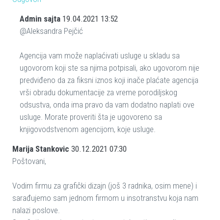
Admin sajta
19.04.2021 13:52
@Aleksandra Pejčić
Agencija vam može naplaćivati usluge u skladu sa
ugovorom koji ste sa njima potpisali, ako ugovorom nije
predviđeno da za fiksni iznos koji inače plaćate agencija
vrši obradu dokumentacije za vreme porodiljskog
odsustva, onda ima pravo da vam dodatno naplati ove
usluge. Morate proveriti šta je ugovoreno sa
knjigovodstvenom agencijom, koje usluge.
Marija Stankovic
30.12.2021 07:30
Poštovani,
Vodim firmu za grafički dizajn (još 3 radnika, osim mene) i
sarađujemo sam jednom firmom u insotranstvu koja nam
nalazi poslove.