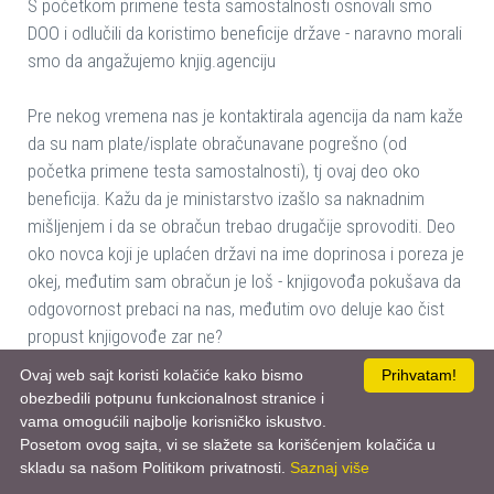
S početkom primene testa samostalnosti osnovali smo
DOO i odlučili da koristimo beneficije države - naravno morali
smo da angažujemo knjig.agenciju
Pre nekog vremena nas je kontaktirala agencija da nam kaže
da su nam plate/isplate obračunavane pogrešno (od
početka primene testa samostalnosti), tj ovaj deo oko
beneficija. Kažu da je ministarstvo izašlo sa naknadnim
mišljenjem i da se obračun trebao drugačije sprovoditi. Deo
oko novca koji je uplaćen državi na ime doprinosa i poreza je
okej, međutim sam obračun je loš - knjigovođa pokušava da
odgovornost prebaci na nas, međutim ovo deluje kao čist
propust knjigovođe zar ne?
Iz PU još uvek ne dobijamo informacije o potencijalnom
Ovaj web sajt koristi kolačiće kako bismo
Prihvatam!
rešenju
obezbedili potpunu funkcionalnost stranice i
vama omogućili najbolje korisničko iskustvo.
S Poštovanjem
Posetom ovog sajta, vi se slažete sa korišćenjem kolačića u
skladu sa našom Politikom privatnosti.
Saznaj više
Marija Stanković