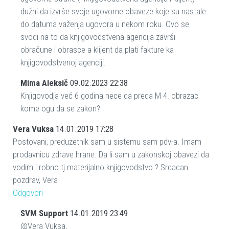
dužni da izvrše svoje ugovorne obaveze koje su nastale
do datuma važenja ugovora u nekom roku. Ovo se
svodi na to da knjigovodstvena agencija završi
obračune i obrasce a klijent da plati fakture ka
knjigovodstvenoj agenciji.
Mima Aleksič
09.02.2023 22:38
Knjigovodja već 6 godina nece da preda M 4. obrazac
kome ogu da se zakon?
Vera Vuksa
14.01.2019 17:28
Postovani, preduzetnik sam u sistemu sam pdv-a. Imam
prodavnicu zdrave hrane. Da li sam u zakonskoj obavezi da
vodim i robno tj.materijalno knjigovodstvo ? Srdacan
pozdrav, Vera
Odgovori
SVM Support
14.01.2019 23:49
@Vera Vuksa,