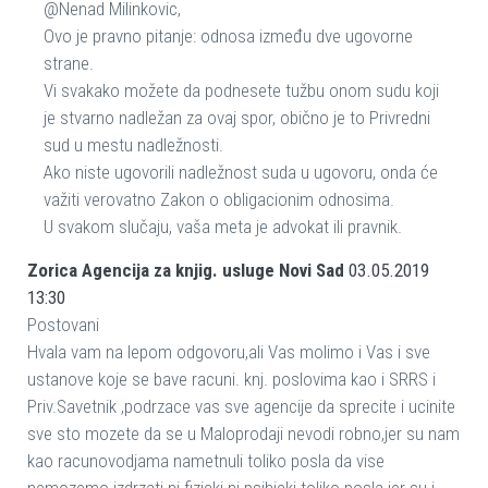
@Nenad Milinkovic,
Ovo je pravno pitanje: odnosa između dve ugovorne
strane.
Vi svakako možete da podnesete tužbu onom sudu koji
je stvarno nadležan za ovaj spor, obično je to Privredni
sud u mestu nadležnosti.
Ako niste ugovorili nadležnost suda u ugovoru, onda će
važiti verovatno Zakon o obligacionim odnosima.
U svakom slučaju, vaša meta je advokat ili pravnik.
Zorica Agencija za knjig. usluge Novi Sad
03.05.2019
13:30
Postovani
Hvala vam na lepom odgovoru,ali Vas molimo i Vas i sve
ustanove koje se bave racuni. knj. poslovima kao i SRRS i
Priv.Savetnik ,podrzace vas sve agencije da sprecite i ucinite
sve sto mozete da se u Maloprodaji nevodi robno,jer su nam
kao racunovodjama nametnuli toliko posla da vise
nemozemo izdrzati ni fizicki ni psihicki toliko posla jer su i