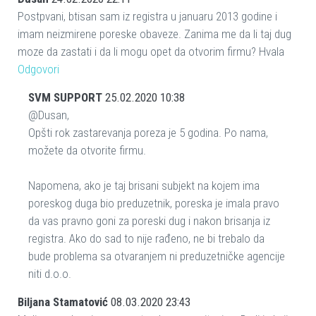
Postpvani, btisan sam iz registra u januaru 2013 godine i
imam neizmirene poreske obaveze. Zanima me da li taj dug
moze da zastati i da li mogu opet da otvorim firmu? Hvala
Odgovori
SVM SUPPORT
25.02.2020 10:38
@Dusan,
Opšti rok zastarevanja poreza je 5 godina. Po nama,
možete da otvorite firmu.
Napomena, ako je taj brisani subjekt na kojem ima
poreskog duga bio preduzetnik, poreska je imala pravo
da vas pravno goni za poreski dug i nakon brisanja iz
registra. Ako do sad to nije rađeno, ne bi trebalo da
bude problema sa otvaranjem ni preduzetničke agencije
niti d.o.o.
Biljana Stamatović
08.03.2020 23:43