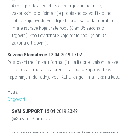
Ako je prodavnica objekat za trgovinu na malo,
zakonskim propisima nije propisano da vodite puno
robno knjigovodstvo, ali jeste propisano da morate da
imate isprave koje prate robu (član 35 zakona o
trgovini), kao i evidencije koje prate robu (član 37
zakona o trgovini).
Suzana Stamatovic
12.04.2019 17:02
Postovani molim za informaciju. da li donet zakon da sve
maloprodaje moraju da predju na robno knjigovodtsvo.
napominjem da radnja vodi KEPU knjige i ima fiskalnu kasui
Hvala
Odgovori
SVM SUPPORT
15.04.2019 23:49
@Suzana Stamatovic,