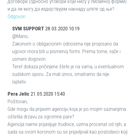
договори (односно уговори који нису у писменој форми)
и да ли могу да издејствујем накнаду штете од ње?
Odgovori
SVM SUPPORT
28.03.2020 10:19
@Mario,
Zakonom o obligacionim odnosima nije propisano da
ugovor mora biti u pismenoj formi. Prema tome, važe i
usmeni dogovori.
Teret dokaza pričinjene štete je na vama, u eventualnom
sudskom sporu. Za mali iznos, smatramo da nije
isplativ.
Pera Jelic
21.05.2020 15:40
Poštovan,
Gde mogu da prijavim agenciju koja je po mojim saznanjima
oštetila drzavu za ogromne pare?
Agencija naime prijavljuje trudnice, uzima procenat od njih, a
sada sa ovom koronom su se prijavljivali kao poslodavci koji