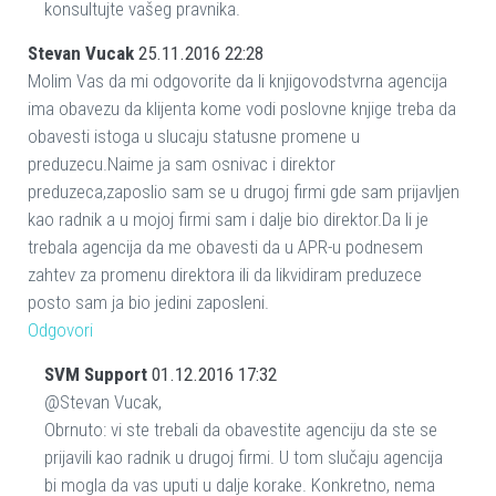
konsultujte vašeg pravnika.
Stevan Vucak
25.11.2016 22:28
Molim Vas da mi odgovorite da li knjigovodstvrna agencija
ima obavezu da klijenta kome vodi poslovne knjige treba da
obavesti istoga u slucaju statusne promene u
preduzecu.Naime ja sam osnivac i direktor
preduzeca,zaposlio sam se u drugoj firmi gde sam prijavljen
kao radnik a u mojoj firmi sam i dalje bio direktor.Da li je
trebala agencija da me obavesti da u APR-u podnesem
zahtev za promenu direktora ili da likvidiram preduzece
posto sam ja bio jedini zaposleni.
Odgovori
SVM Support
01.12.2016 17:32
@Stevan Vucak,
Obrnuto: vi ste trebali da obavestite agenciju da ste se
prijavili kao radnik u drugoj firmi. U tom slučaju agencija
bi mogla da vas uputi u dalje korake. Konkretno, nema