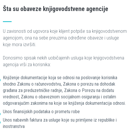
Šta su obaveze knjigovodstvene agencije
U zavisnosti od ugovora koje klijent potpiše sa knjigovodstvenom
agencijom, ona na sebe preuzima određene obaveze i usluge
koje mora izvršiti.
Donosimo spisak nekih uobičajenih usluga koje knjigovodstvena
agencija vrši za korisnika:
Knjiženje dokumentacije koja se odnosi na poslovanje korisnika
shodno Zakonu o računovodstvu, Zakona o porezu na dohodak
građana za preduzetničke radnje, Zakona o Porezu na dodatu
vrednost, Zakonu o obaveznom socijalnom osiguranju i ostalim
odgovarajućim zakonima na koje se knjiženja dokumentacija odnosi.
Unos finansijskih podataka o prometu robe
Unos nabavnih faktura za usluge koje su primljene iz republike i
inostranstva