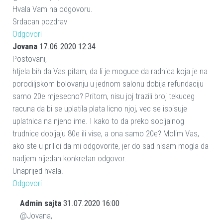
Hvala Vam na odgovoru.
Srdacan pozdrav
Odgovori
Jovana
17.06.2020 12:34
Postovani,
htjela bih da Vas pitam, da li je moguce da radnica koja je na
porodiljskom bolovanju u jednom salonu dobija refundaciju
samo 20e mjesecno? Pritom, nisu joj trazili broj tekuceg
racuna da bi se uplatila plata licno njoj, vec se ispisuje
uplatnica na njeno ime. I kako to da preko socijalnog
trudnice dobijaju 80e ili vise, a ona samo 20e? Molim Vas,
ako ste u prilici da mi odgovorite, jer do sad nisam mogla da
nadjem nijedan konkretan odgovor.
Unaprijed hvala.
Odgovori
Admin sajta
31.07.2020 16:00
@Jovana,