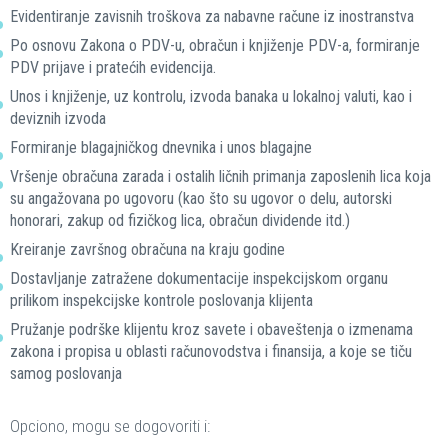
Evidentiranje zavisnih troškova za nabavne račune iz inostranstva
Po osnovu Zakona o PDV-u, obračun i knjiženje PDV-a, formiranje
PDV prijave i pratećih evidencija.
Unos i knjiženje, uz kontrolu, izvoda banaka u lokalnoj valuti, kao i
deviznih izvoda
Formiranje blagajničkog dnevnika i unos blagajne
Vršenje obračuna zarada i ostalih ličnih primanja zaposlenih lica koja
su angažovana po ugovoru (kao što su ugovor o delu, autorski
honorari, zakup od fizičkog lica, obračun dividende itd.)
Kreiranje završnog obračuna na kraju godine
Dostavljanje zatražene dokumentacije inspekcijskom organu
prilikom inspekcijske kontrole poslovanja klijenta
Pružanje podrške klijentu kroz savete i obaveštenja o izmenama
zakona i propisa u oblasti računovodstva i finansija, a koje se tiču
samog poslovanja
Opciono, mogu se dogovoriti i: