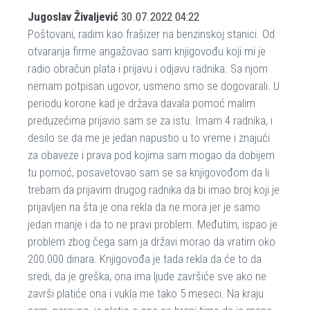
Jugoslav Živaljević
30.07.2022 04:22
Poštovani, radim kao frašizer na benzinskoj stanici. Od
otvaranja firme angažovao sam knjigovođu koji mi je
radio obračun plata i prijavu i odjavu radnika. Sa njom
nemam potpisan ugovor, usmeno smo se dogovarali. U
periodu korone kad je država davala pomoć malim
preduzećima prijavio sam se za istu. Imam 4 radnika, i
desilo se da me je jedan napustio u to vreme i znajući
za obaveze i prava pod kojima sam mogao da dobijem
tu pomoć, posavetovao sam se sa knjigovođom da li
trebam da prijavim drugog radnika da bi imao broj koji je
prijavljen na šta je ona rekla da ne mora jer je samo
jedan manje i da to ne pravi problem. Međutim, ispao je
problem zbog čega sam ja državi morao da vratim oko
200.000 dinara. Knjigovođa je tada rekla da će to da
sredi, da je greška, ona ima ljude završiće sve ako ne
završi platiće ona i vukla me tako 5 meseci. Na kraju