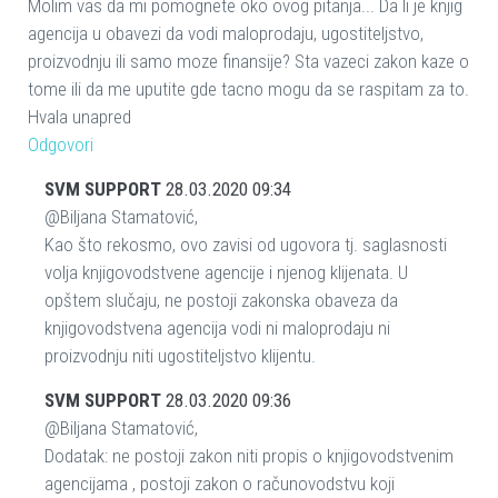
Molim vas da mi pomognete oko ovog pitanja... Da li je knjig
agencija u obavezi da vodi maloprodaju, ugostiteljstvo,
proizvodnju ili samo moze finansije? Sta vazeci zakon kaze o
tome ili da me uputite gde tacno mogu da se raspitam za to.
Hvala unapred
Odgovori
SVM SUPPORT
28.03.2020 09:34
@Biljana Stamatović,
Kao što rekosmo, ovo zavisi od ugovora tj. saglasnosti
volja knjigovodstvene agencije i njenog klijenata. U
opštem slučaju, ne postoji zakonska obaveza da
knjigovodstvena agencija vodi ni maloprodaju ni
proizvodnju niti ugostiteljstvo klijentu.
SVM SUPPORT
28.03.2020 09:36
@Biljana Stamatović,
Dodatak: ne postoji zakon niti propis o knjigovodstvenim
agencijama , postoji zakon o računovodstvu koji