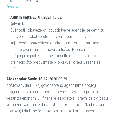
novcanih sredstava.
Odgovori
Admin sajta
20.01.2021 16:32
@Ivan k
Dužnosti i obaveze knjigovodstvene agencije se definišu
ugovorom. Ukoliko ste ugovorili obavezu da vas
knjigovođa obaveštava o zakonskim izmenama, tada
ste u pravu i imate osnovu za tužbu. Prema našem
mišljenju najbolje je da se konsultujete sa advokatom
pre nego što preduzmete bilo kakve korake vezane za
tužbu.
Aleksandar Savic
18.12.2020 09:29
poštovani, da li u knjigovodstveno agencijama postoji
mogućnost za radno mesto pravnika?Cevi deo posla je
vezan za ekonomiju i finansije ali postoje i pravni delovi(decu
koji drži rekao mu je da obavljaju dosta pravnih/kadrovskih
poslova) i da li možete ravno mi reci koji su to pravni