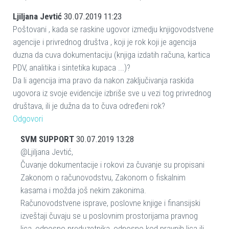
Ljiljana Jevtić
30.07.2019 11:23
Poštovani , kada se raskine ugovor izmedju knjigovodstvene
agencije i privrednog društva , koji je rok koji je agencija
duzna da cuva dokumentaciju (knjiga izdatih računa, kartica
PDV, analitika i sintetika kupaca ...)?
Da li agencija ima pravo da nakon zaključivanja raskida
ugovora iz svoje evidencije izbriše sve u vezi tog privrednog
društava, ili je dužna da to čuva određeni rok?
Odgovori
SVM SUPPORT
30.07.2019 13:28
@Ljiljana Jevtić,
Čuvanje dokumentacije i rokovi za čuvanje su propisani
Zakonom o računovodstvu, Zakonom o fiskalnim
kasama i možda još nekim zakonima.
Računovodstvene isprave, poslovne knjige i finansijski
izveštaji čuvaju se u poslovnim prostorijama pravnog
lica, odnosno preduzetnika, odnosno kod pravnih lica ili