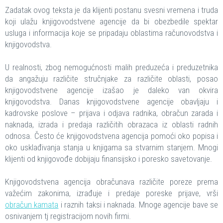
Zadatak ovog teksta je da klijenti postanu svesni vremena i truda
koji ulažu knjigovodstvene agencije da bi obezbedile spektar
usluga i informacija koje se pripadaju oblastima računovodstva i
knjigovodstva.
U realnosti, zbog nemogućnosti malih preduzeća i preduzetnika
da angažuju različite stručnjake za različite oblasti, posao
knjigovodstvene agencije izašao je daleko van okvira
knjigovodstva. Danas knjigovodstvene agencije obavljaju i
kadrovske poslove – prijava i odjava radnika, obračun zarada i
naknada, izrada i predaja različitih obrazaca iz oblasti radnih
odnosa. Često će knjigovodstvena agencija pomoći oko popisa i
oko usklađivanja stanja u knjigama sa stvarnim stanjem. Mnogi
klijenti od knjigovođe dobijaju finansijsko i poresko savetovanje.
Knjigovodstvena agencija obračunava različite poreze prema
važećim zakonima, izrađuje i predaje poreske prijave, vrši
obračun kamata
i raznih taksi i naknada. Mnoge agencije bave se
osnivanjem tj registracijom novih firmi.