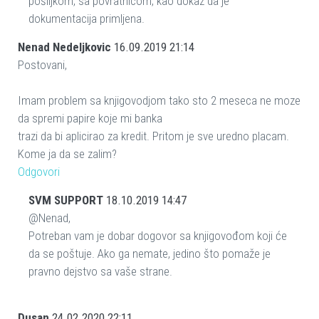
pošiljkom, sa povratnicom, kao dokaz da je
dokumentacija primljena.
Nenad Nedeljkovic
16.09.2019 21:14
Postovani,
Imam problem sa knjigovodjom tako sto 2 meseca ne moze
da spremi papire koje mi banka
trazi da bi aplicirao za kredit. Pritom je sve uredno placam.
Kome ja da se zalim?
Odgovori
SVM SUPPORT
18.10.2019 14:47
@Nenad,
Potreban vam je dobar dogovor sa knjigovođom koji će
da se poštuje. Ako ga nemate, jedino što pomaže je
pravno dejstvo sa vaše strane.
Dusan
24.02.2020 22:11