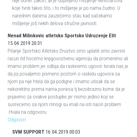
Nije donet zakon, ali je objavljeno mišljenje Ministarstva
koje tvrdi takvo što, i to mišljenje je po nama čudno. U
narednim danima zauzećemo stav, kad sačekamo
mišljenje još nekih delova stručne javnosti.
Nenad Milinkovic atletsko Sportsko Udruzenje Elit
15.04.2019 20:31
Pitanje Sportsko Atletsko Drustvo smo uplatili smo zavrsni
racun itd hocemo knjigovostvenu agenciju da promenimo ali
imamo problem jer odbija da raskinemo ugovor terala nas je
da joj posaljemo pismeno postom o raskidu ugovora sa
njom pa nije htela da ga podigne i imamo utisak da se
nekorektno prema nama ponesa tj bezobrazno kome da je
prijavimo za ovakve postupke jer nismo jedino koji se
susrecemo sa njom mnogi su imali na isti nacin problem
.Hvala na odgovoru .
Odgovori
SVM SUPPORT
16.04.2019 00:03