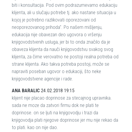
biti i konsultacija. Pod ovim podrazumevamo edukaciju
klijenta, ali u slučaju potrebe tj. ako nastane situacija u
kojoj je potrebno razlikovati oporezovani od
neoporezovanog prihoda". Po našem mišljenju,
edukacija nije obavezan deo ugovora o vršenju
knjigovodstvenih usluga, jer bi to onda značilo da je
obaveza klijenta da nauči knjigovodstvu svakog svog
klijenta, za čime verovatno ne postoji realna potreba od
strane klijenta. Ako takva potreba postoji, može se
napraviti poseban ugovor o edukaciji, što neke
knjigovodstvene agencije i rade.
ANA BARALIC
24.02.2018 19:15
klijent nije placao doprinose za stecajnog upravnika.
sada ne moze da zatvori firmu dok ne plati te
doprinose. on se ljuti na knjigovodju i trazi da
knjigovodja plati njegove doprinose jer mu nije rekao da
to plati. kao on nije dao.