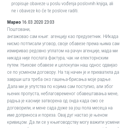
propisuje obaveze u poslu vođenja poslovnih knjiga, ali
ne i obaveze ko će te poslove raditi.
Марио
16.03.2020 23:03
Поштовани,
ангажовао сам књиг. агенцију као предузетник. НИкада
нисмо потписали уговор, своје обавезе према њима сам
измиривао редовно уплатом на рачун агенције, мада ми
никада није послата фактура, чак ни електорнским
путем. Њихове обавезе и целокупан наш однос одвијао
се по усменом договору. На тај начин је и прихватила да
заврши шта треба око гашења-брисања моје радње.
Дала ми је упутства по којима сам поступио, али због
њених пропуста, неблаговременог обавештавања мене,
радња је касније затворена од онда када смо се
договорили, и мене сада дуже за још пола месеца на
име доприноса и пореза. Овај дуг настао је њеном
кривицом. Да ли се у књиговодству могу важити усмени