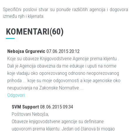
Specifični poslovi stvar su ponude različitih agencija i dogovora
između njih i klijenata.
KOMENTARI(60)
Nebojsa Grgurevic
07.06.2015 20:12
Koje su obaveze Knjigovodstvene Agencije prema klijentu .
Dali je Agencija obavezna da me edukuje i uputi na norme
koje vladaju oko oporezovanog odnosno neoporezovanog
prihoda ... koje su moje odgovornosti a koje agenciske oko
neupucivanja na Zakonske Normative ...
Odgovori
SVM Support
08.06.2015 09:34
Poštovani Nebojša,
Obaveze knjigovodstvene agencije su definisane
ugovorom prema klijentu. Jedan od članova bi mogao