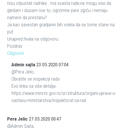
nisu otpustali radnike.. ma svasta rade,ne mogu vise da
gledam i.slusam sve to, ogromne pare zgrću i nemaju
namere da prestanu?
Ja kao savestan gradjanin bih volela da se tome stane na
put.
Unapred.hvala na odgovoru.
Pozdrav
Odgovori
Admin sajta
23.05.2020 07:04
@Pera Jelic,
Obratite se inspekciji rada
Evo linka sa više detalja:
https://www.minrzs.gov.rs/sr/struktura/organi-uprave-u-
sastavu-ministarstva/inspektorat-za-rad
Pera Jelic
27.05.2020 00:47
@Admin Sajta,