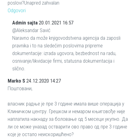
poslovi?Unapred zahvalan
Odgovori
Admin sajta
20.01.2021 16:57
@Aleksandar Savić
Naravno da može knjigovodstvena agencija da zaposli
pravnika i to na sledećim poslovima pripreme
dokumentacije: izrada ugovora, bezbednost na radu,
osnivanje/likvidacije firmi, statusna dokumentacija i
slično.
Marko S
24.12.2020 14:27
Поштовани,
власник радње је пре 3 године имала више операција у
Клиничком центру. Грешком и немаром књиговође није
наплатила накнаду за боловање од 5 месеци укупно. Да
ли се може уназад остварити ово право од пре 3 године
које је остало неискоришћено?