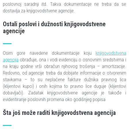
poslovnoj saradnji itd. Takva dokumentacije ne treba da se
dostavlja za knjigovodstvene agencije.
Ostali poslovi i dužnosti knjigovodstvene
agencije
Osim gore navedene dokumentacije koju
knjigovodstvena
agencija
obrađuje, ona i vodi evidenciju o osnovnim sredstvima i
na kraju godine vrši obračun njihovog trošenja – amortizacije.
Redovno, od agencije treba da dobijate informacije o otvorenim
stavkama – to su neplaćene fakture dužnika pravnog lica
(klijentovi kupci) i onih kojima to pravno lice duguje (klijentovi
dobavljači). Zadatak knjigovodstvene agencije je takođe i
evidentiranje poslovnih promena oko godišnjeg popisa
Šta još može raditi knjigovodstvena agencija