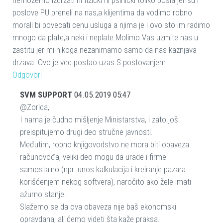
poslove PU preneli na nas,a klijentima da vodimo robno
morali bi povecati cenu usluga a njima je i ovo sto im radimo
mnogo da plate,a neki i neplate.Molimo Vas uzmite nas u
zastitu jer mi nikoga nezanimamo samo da nas kaznjava
drzava .Ovo je vec postao uzas.S postovanjem
Odgovori
SVM SUPPORT
04.05.2019 05:47
@Zorica,
I nama je čudno mišljenje Ministarstva, i zato još
preispitujemo drugi deo stručne javnosti.
Međutim, robno knjigovodstvo ne mora biti obaveza
računovođa, veliki deo mogu da urade i firme
samostalno (npr. unos kalkulacija i kreiranje pazara
korišćenjem nekog softvera), naročito ako žele imati
ažurno stanje.
Slažemo se da ova obaveza nije baš ekonomski
opravdana, ali ćemo videti šta kaže praksa.