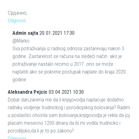
Срдачно,
Odgovori
Admin sajta
20.01.2021 17:30
@Marko
Sva potraživanja iz radnog odnosa zastarevaju nakon 3
godine. Zastarelost se računa na sledeći način. ako je
potraživanje nastalo recimo u 2017. ono se može
naplatiti ako se pokrene postupak naplate do kraja 2020
godine.
Aleksandra Pejcic
03.04.2021 10:30
Dobar dan,zanima me da li knjigovodja naplacuje dodatno
radniku vodjenje trudnickog i porodiojskog bolovanja? Radim
u poslastici otvorila sam bolovanje,knjigovodja je rekla da joj
placam mesecno 1200 dinara da bi mi vodila trudnicko i
porodiljsko,da li je to po zakonu?
Odgovori