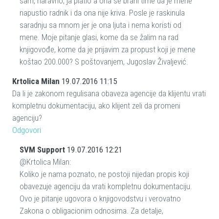
sam, naravno, ja platio a ona se brani time da je mene
napustio radnik i da ona nije kriva. Posle je raskinula
saradnju sa mnom jer je ona ljuta i nema koristi od
mene. Moje pitanje glasi, kome da se žalim na rad
knjigovođe, kome da je prijavim za propust koji je mene
koštao 200.000? S poštovanjem, Jugoslav Živaljević.
Krtolica Milan
19.07.2016 11:15
Da li je zakonom regulisana obaveza agencije da klijentu vrati
kompletnu dokumentaciju, ako klijent zeli da promeni
agenciju?
Odgovori
SVM Support
19.07.2016 12:21
@Krtolica Milan:
Koliko je nama poznato, ne postoji nijedan propis koji
obavezuje agenciju da vrati kompletnu dokumentaciju.
Ovo je pitanje ugovora o knjigovodstvu i verovatno
Zakona o obligacionim odnosima. Za detalje,