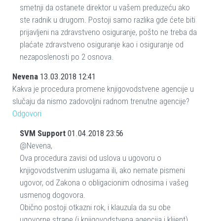
smetnji da ostanete direktor u vašem preduzeću ako
ste radnik u drugom. Postoji samo razlika gde ćete biti
prijavljeni na zdravstveno osiguranje, pošto ne treba da
plaćate zdravstveno osiguranje kao i osiguranje od
nezaposlenosti po 2 osnova.
Nevena
13.03.2018 12:41
Kakva je procedura promene knjigovodstvene agencije u
slučaju da nismo zadovoljni radnom trenutne agencije?
Odgovori
SVM Support
01.04.2018 23:56
@Nevena,
Ova procedura zavisi od uslova u ugovoru o
knjigovodstvenim uslugama ili, ako nemate pismeni
ugovor, od Zakona o obligacionim odnosima i vašeg
usmenog dogovora.
Obično postoji otkazni rok, i klauzula da su obe
ugovorne strane (i knjigovodstvena agencija i klijent)