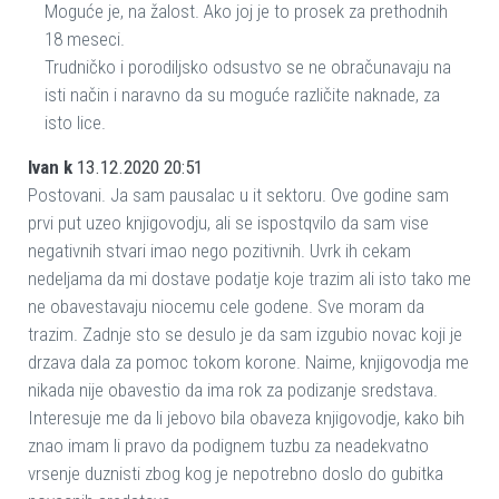
Moguće je, na žalost. Ako joj je to prosek za prethodnih
18 meseci.
Trudničko i porodiljsko odsustvo se ne obračunavaju na
isti način i naravno da su moguće različite naknade, za
isto lice.
Ivan k
13.12.2020 20:51
Postovani. Ja sam pausalac u it sektoru. Ove godine sam
prvi put uzeo knjigovodju, ali se ispostqvilo da sam vise
negativnih stvari imao nego pozitivnih. Uvrk ih cekam
nedeljama da mi dostave podatje koje trazim ali isto tako me
ne obavestavaju niocemu cele godene. Sve moram da
trazim. Zadnje sto se desulo je da sam izgubio novac koji je
drzava dala za pomoc tokom korone. Naime, knjigovodja me
nikada nije obavestio da ima rok za podizanje sredstava.
Interesuje me da li jebovo bila obaveza knjigovodje, kako bih
znao imam li pravo da podignem tuzbu za neadekvatno
vrsenje duznisti zbog kog je nepotrebno doslo do gubitka