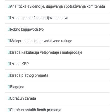
Analitičke evidencije, dugovanja i potraživanja komitenata
Izrada i podnošenje prijava i odjava
Robno knjigovodstvo
Maloprodaja - knjigovodstvene usluge
Izrada kalkulacija veleprodaje i maloprodaje
Izrada KEP
Izrada platnog prometa
Blagajna
Obračun zarada
Obračun ostalih ličnih primanja