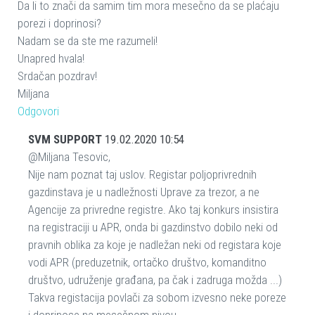
Da li to znači da samim tim mora mesečno da se plaćaju
porezi i doprinosi?
Nadam se da ste me razumeli!
Unapred hvala!
Srdačan pozdrav!
Miljana
Odgovori
SVM SUPPORT
19.02.2020 10:54
@Miljana Tesovic,
Nije nam poznat taj uslov. Registar poljoprivrednih
gazdinstava je u nadležnosti Uprave za trezor, a ne
Agencije za privredne registre. Ako taj konkurs insistira
na registraciji u APR, onda bi gazdinstvo dobilo neki od
pravnih oblika za koje je nadležan neki od registara koje
vodi APR (preduzetnik, ortačko društvo, komanditno
društvo, udruženje građana, pa čak i zadruga možda ...)
Takva registacija povlači za sobom izvesno neke poreze