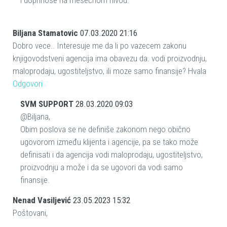
i doprinose na mesečnom nivou.
Biljana Stamatovic
07.03.2020 21:16
Dobro vece.. Interesuje me da li po vazecem zakonu
knjigovodstveni agencija ima obavezu da. vodi proizvodnju,
maloprodaju, ugostiteljstvo, ili moze samo finansije? Hvala
Odgovori
SVM SUPPORT
28.03.2020 09:03
@Biljana,
Obim poslova se ne definiše zakonom nego obično
ugovorom između klijenta i agencije, pa se tako može
definisati i da agencija vodi maloprodaju, ugostiteljstvo,
proizvodnju a može i da se ugovori da vodi samo
finansije.
Nenad Vasiljević
23.05.2023 15:32
Poštovani,