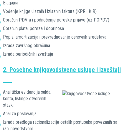
Blagajna
Vođenje knjige ulaznih i izlaznih faktura (KPR i KIR)
Obračun PDV-a i podnošenje poreske prijave (uz POPDV)
Obračun plata, poreza i doprinosa
Popis, amortizacija i prevrednovanje osnovnih sredstava
Izrada završnog obračuna
Izrada periodičnih izveštaja
2. Posebne knjigovodstvene usluge i izveštaji
Analitička evidencija salda,
konta, listinge otvorenih
stavki
Analiza poslovanja
Izrada predloga racionalizacije ostalih postupaka povezanih sa
računovodstvom