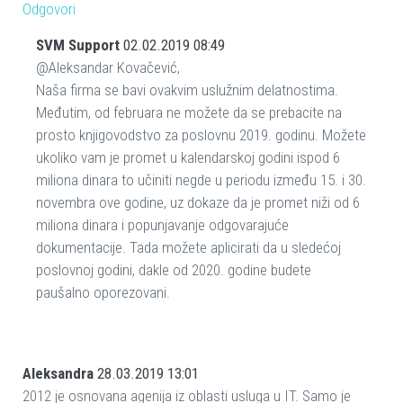
Odgovori
SVM Support
02.02.2019 08:49
@Aleksandar Kovačević,
Naša firma se bavi ovakvim uslužnim delatnostima.
Međutim, od februara ne možete da se prebacite na
prosto knjigovodstvo za poslovnu 2019. godinu. Možete
ukoliko vam je promet u kalendarskoj godini ispod 6
miliona dinara to učiniti negde u periodu između 15. i 30.
novembra ove godine, uz dokaze da je promet niži od 6
miliona dinara i popunjavanje odgovarajuće
dokumentacije. Tada možete aplicirati da u sledećoj
poslovnoj godini, dakle od 2020. godine budete
paušalno oporezovani.
Aleksandra
28.03.2019 13:01
2012 je osnovana agenija iz oblasti usluga u IT. Samo je