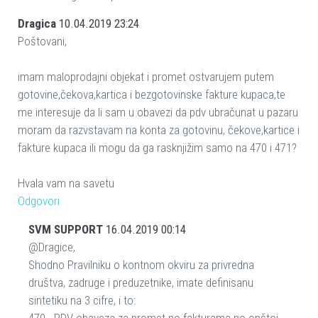
Dragica
10.04.2019 23:24
Poštovani,
imam maloprodajni objekat i promet ostvarujem putem
gotovine,čekova,kartica i bezgotovinske fakture kupaca,te
me interesuje da li sam u obavezi da pdv ubračunat u pazaru
moram da razvstavam na konta za gotovinu, čekove,kartice i
fakture kupaca ili mogu da ga rasknjižim samo na 470 i 471?
Hvala vam na savetu
Odgovori
SVM SUPPORT
16.04.2019 00:14
@Dragice,
Shodno Pravilniku o kontnom okviru za privredna
društva, zadruge i preduzetnike, imate definisanu
sintetiku na 3 cifre, i to: