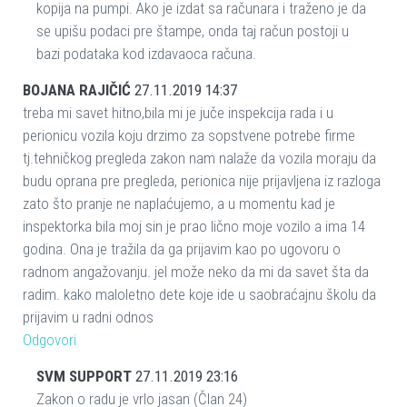
kopija na pumpi. Ako je izdat sa računara i traženo je da
se upišu podaci pre štampe, onda taj račun postoji u
bazi podataka kod izdavaoca računa.
BOJANA RAJIČIĆ
27.11.2019 14:37
treba mi savet hitno,bila mi je juče inspekcija rada i u
perionicu vozila koju drzimo za sopstvene potrebe firme
tj.tehničkog pregleda zakon nam nalaže da vozila moraju da
budu oprana pre pregleda, perionica nije prijavljena iz razloga
zato što pranje ne naplaćujemo, a u momentu kad je
inspektorka bila moj sin je prao lično moje vozilo a ima 14
godina. Ona je tražila da ga prijavim kao po ugovoru o
radnom angažovanju. jel može neko da mi da savet šta da
radim. kako maloletno dete koje ide u saobraćajnu školu da
prijavim u radni odnos
Odgovori
SVM SUPPORT
27.11.2019 23:16
Zakon o radu je vrlo jasan (Član 24)