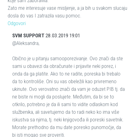
koje sam zaboravila.
Zato me interesuje vase misljenje, a ja bih u svakom slucaju
dosla do vas I zatrazila vasu pomoc.
Odgovori
SVM SUPPORT
28.03.2019 19:01
@Aleksandra,
Obično je u pitanju samooporezivanje. Ovo znači da ste
sami u obavezi da obračunate i prijavite neki porez, i
onda da ga platite. Ako to ne radite, poreska bi trebalo
da to kontroliše. Oni su vas obeležili kao privremeno
ukinute. Ovo verovatno znači da vam je oduzet PIB tj. da
ne biste ni mogli da poslujete. Međutim, da bi se to
otkrilo, potrebno je da ili sami to vidite odlaskom kod
službenika, ali savetujemo da to radi neko ko ima više
iskustva sa njima, tj. neki knjigovođa ili poreski savetnik.
Morate prethodno da mu date poresko punomoćje, da
bi isti mogao sve proveriti.