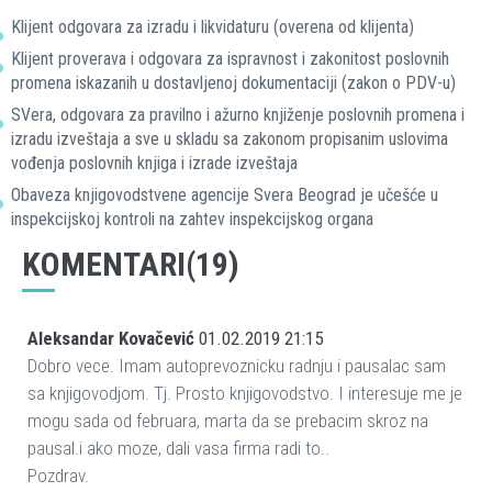
Klijent odgovara za izradu i likvidaturu (overena od klijenta)
Klijent proverava i odgovara za ispravnost i zakonitost poslovnih
promena iskazanih u dostavljenoj dokumentaciji (zakon o PDV-u)
SVera, odgovara za pravilno i ažurno knjiženje poslovnih promena i
izradu izveštaja a sve u skladu sa zakonom propisanim uslovima
vođenja poslovnih knjiga i izrade izveštaja
Obaveza knjigovodstvene agencije Svera Beograd je učešće u
inspekcijskoj kontroli na zahtev inspekcijskog organa
KOMENTARI(19)
Aleksandar Kovačević
01.02.2019 21:15
Dobro vece. Imam autoprevoznicku radnju i pausalac sam
sa knjigovodjom. Tj. Prosto knjigovodstvo. I interesuje me je
mogu sada od februara, marta da se prebacim skroz na
pausal.i ako moze, dali vasa firma radi to..
Pozdrav.