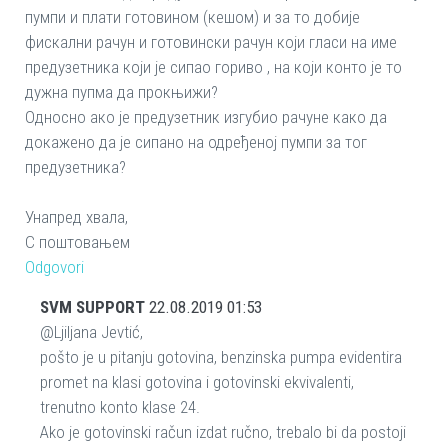
пумпи и плати готовином (кешом) и за то добије
фискални рачун и готовински рачун који гласи на име
предузетника који је сипао гориво , на који конто је то
дужна пупма да прокњижи?
Односно ако је предузетник изгубио рачуне како да
докажено да је сипано на одређеној пумпи за тог
предузетника?
Унапред хвала,
С поштовањем
Odgovori
SVM SUPPORT
22.08.2019 01:53
@Ljiljana Jevtić,
pošto je u pitanju gotovina, benzinska pumpa evidentira
promet na klasi gotovina i gotovinski ekvivalenti,
trenutno konto klase 24.
Ako je gotovinski račun izdat ručno, trebalo bi da postoji