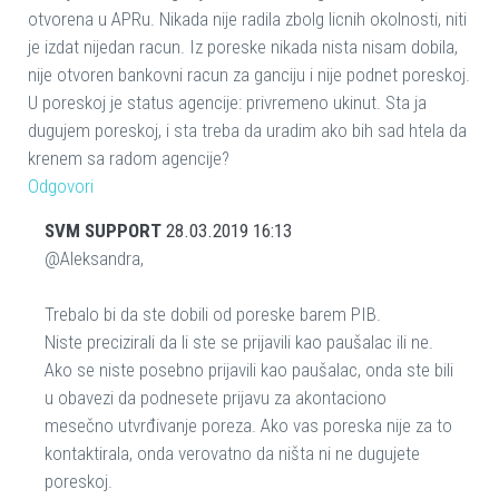
otvorena u APRu. Nikada nije radila zbolg licnih okolnosti, niti
je izdat nijedan racun. Iz poreske nikada nista nisam dobila,
nije otvoren bankovni racun za ganciju i nije podnet poreskoj.
U poreskoj je status agencije: privremeno ukinut. Sta ja
dugujem poreskoj, i sta treba da uradim ako bih sad htela da
krenem sa radom agencije?
Odgovori
SVM SUPPORT
28.03.2019 16:13
@Aleksandra,
Trebalo bi da ste dobili od poreske barem PIB.
Niste precizirali da li ste se prijavili kao paušalac ili ne.
Ako se niste posebno prijavili kao paušalac, onda ste bili
u obavezi da podnesete prijavu za akontaciono
mesečno utvrđivanje poreza. Ako vas poreska nije za to
kontaktirala, onda verovatno da ništa ni ne dugujete
poreskoj.