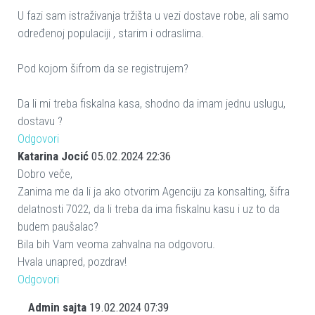
U fazi sam istraživanja tržišta u vezi dostave robe, ali samo
određenoj populaciji , starim i odraslima.
Pod kojom šifrom da se registrujem?
Da li mi treba fiskalna kasa, shodno da imam jednu uslugu,
dostavu ?
Odgovori
Katarina Jocić
05.02.2024 22:36
Dobro veče,
Zanima me da li ja ako otvorim Agenciju za konsalting, šifra
delatnosti 7022, da li treba da ima fiskalnu kasu i uz to da
budem paušalac?
Bila bih Vam veoma zahvalna na odgovoru.
Hvala unapred, pozdrav!
Odgovori
Admin sajta
19.02.2024 07:39