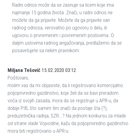
Radni odnos može da se zasnuje sa licem koje ima
najmanje 15 godina života. Znači, u radni odnos ne
možete da ga prijavite. Možete da ga prijavite van
radnog odnosa, verovatno po ugovoru o delu, ili
ugovoru o privremenim i povremenim poslovima. O
daljim uslovima radnog angažovanja, predlažemo da se
posavetujete sa nekim pravnikom.
Miljana Tešović
15.02.2020 03:12
Poštovani,
molim vas da mi objasnite, da li registrovano komercijalno
poljoprivredno gazdinstvo, koje želi da se bavi preradom
voća iz svojih zasada, mora da se registruje u APR-u, da
dobije PIB, što samim tim znači da postaje šta (?),
preduzetnička radnja, SZR...? Na jednom konkursu za mlade
od strane vlade Vojvodine, kažu da poljoprivredno gazdinstvo
mora biti registrovano u APR-u.