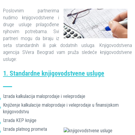
Poslovnim partnerima
nudimo knjigovodstvene i
druge usluge prilagođene
njihovim potrebama. Svi
partneri mogu da biraju iz
seta standardnih ili pak dodatnih usluga. Knjigovodstvena
agencija SVera Beograd vam pruža sledeće knjigovodstvene
usluge:
1. Standardne knjigovodstvene usluge
Izrada kalkulacija maloprodaje i veleprodaje
Knjiženje kalkulacije maloprodaje i veleprodaje u finansijskom
knjigovodstvu
Izrada KEP knjige
Izrada platnog prometa