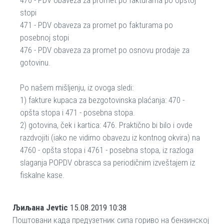
470 - PDV obaveza za promet po fakturama po opštoj
stopi
471 - PDV obaveza za promet po fakturama po
posebnoj stopi
476 - PDV obaveza za promet po osnovu prodaje za
gotovinu.
Po našem mišljenju, iz ovoga sledi:
1) fakture kupaca za bezgotovinska plaćanja: 470 -
opšta stopa i 471 - posebna stopa.
2) gotovina, ček i kartica: 476. Praktično bi bilo i ovde
razdvojiti (iako ne vidimo obavezu iz kontnog okvira) na
4760 - opšta stopa i 4761 - posebna stopa, iz razloga
slaganja POPDV obrasca sa periodičnim izveštajem iz
fiskalne kase.
Љиљана Jevtic
15.08.2019 10:38
Поштовани када предузетник сипа гориво на бензинској