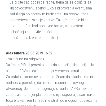
Da bi ste sad počeli da radite, treba da se odlučite za
knjigovodstvenu agenciju, koja bi proverila eventualna
zaduženja po poreskim karticama i na osnovu toga
posavetovala za dalje korake. Takođe, trebalo bi da
otvorite račun kod poslovne banke, a po vašem
nahođenju napravite i pečat.
I možete da krenete da radite :) !
Aleksandra
28.03.2019 16:39
Hvala puno na odgovoru,
Da imam PIB. U poreskoj stoji da agencija nikada nije bila u
sistemu PDVa, u da je status privremeno ukinut.
Za ostalo iskreno ne secam se. Znam da nikada nista nisam
podnosila poreskoj, da nema ni racuna bankovnog
otvorenog. Jedno sam agenciju otvorila u APRu. Iskreno I
zaboravila na to jer plan o poslu nije uspeo a ja sam nakon
toga bila van zemlje. Sad me strah od mogucih obaveza na