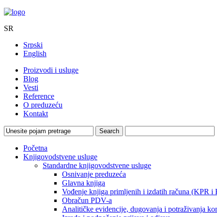
SR
Srpski
English
Proizvodi i usluge
Blog
Vesti
Reference
O preduzeću
Kontakt
Početna
Knjigovodstvene usluge
Standardne knjigovodstvene usluge
Osnivanje preduzeća
Glavna knjiga
Vođenje knjiga primljenih i izdatih računa (KPR i
Obračun PDV-a
Analitičke evidencije, dugovanja i potraživanja ko