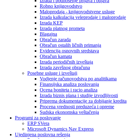
Izrada i podnošenje prijava i odjava
Robno knjigovodstvo
Maloprodaja - knjigovodstvene usluge
Izrada kalkulacija veleprodaje i maloprodaje
Izrada KEP
Izrada platnog prometa
Blagajna
Obračun zarada
Obračun ostalih ličnih primanja
Evidencija osnovnih sredstava
Obračun kamata
Izrada periodičnih izveštaja
Izrada završnog obračuna
Posebne usluge i izveštaji
Vodjenje računovodstva po analitikama
Finansijska analiza poslovanja
Ocena boniteta i racio analiza
Izrada biznis plana i studije izvodljivosti
Priprema dokumentacije za dobijanje kredita
Procena vrednosti preduzeća i opreme
Sudska ekonomska veštačenja
Programi za poslovanje
ERP SVera
Microsoft Dynamics Nav Express
Ujedinjena poslovna rešenja