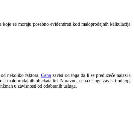
ne koje se moraju posebno evidentirati kod maloprodajnih kalkulacija.
 od nekoliko faktora.
Cena
zavisi od toga da li se preduzeće nalazi u
roja maloprodajnih objekata itd. Naravno, cena usluge zavisi i od toga
ranžman u zavisnosti od odabranih usluga.