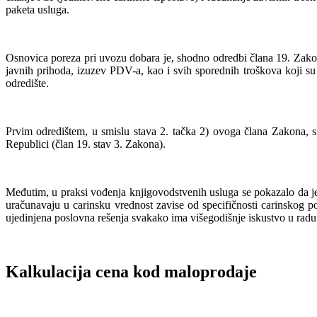
paketa usluga.
Osnovica poreza pri uvozu dobara je, shodno odredbi člana 19. Zako
javnih prihoda, izuzev PDV-a, kao i svih sporednih troškova koji s
odredište.
Prvim odredištem, u smislu stava 2. tačka 2) ovoga člana Zakona,
Republici (član 19. stav 3. Zakona).
Međutim, u praksi vođenja knjigovodstvenih usluga se pokazalo da je
uračunavaju u carinsku vrednost zavise od specifičnosti carinskog p
ujedinjena poslovna rešenja svakako ima višegodišnje iskustvo u radu
Kalkulacija cena kod maloprodaje