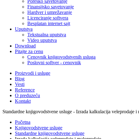
Poresko savetovanje
Finansijsko savetovanje
Hardver i umrežavanje
Licenciranje softvera
Besplatan internet sajt
Uputstva
Tekstualna uputstva
Video uputstva
Download
Pitajte za cenu
Cenovnik knjigovodstvenih usluga
Poslovni softver - cenovnik
Proizvodi i usluge
Blog
Vesti
Reference
O preduzeću
Kontakt
Standardne knjigovodstvene usluge - Izrada kalkulacija veleprodaje i
Početna
Knjigovodstvene usluge
Standardne knjigovodstvene usluge
Izrada kalkulacija veleprodaje i maloprodaje