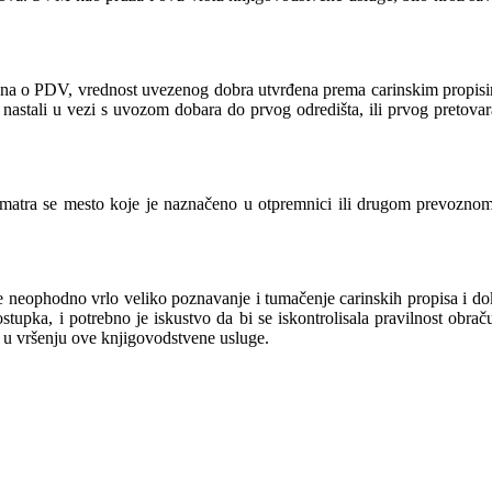
na o PDV, vrednost uvezenog dobra utvrđena prema carinskim propisima,
u nastali u vezi s uvozom dobara do prvog odredišta, ili prvog preto
 smatra se mesto koje je naznačeno u otpremnici ili drugom prevozno
 neophodno vrlo veliko poznavanje i tumačenje carinskih propisa i doku
ostupka, i potrebno je iskustvo da bi se iskontrolisala pravilnost o
 u vršenju ove knjigovodstvene usluge.