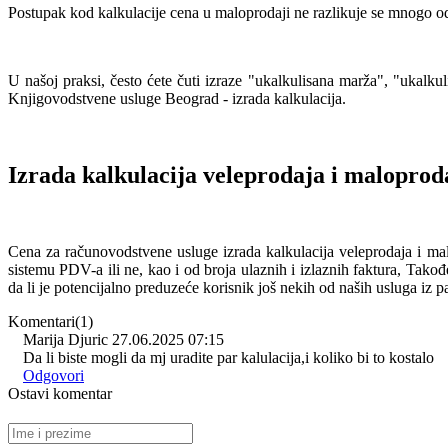
Postupak kod kalkulacije cena u maloprodaji ne razlikuje se mnogo od 
U našoj praksi, često ćete čuti izraze "ukalkulisana marža", "ukalku
Knjigovodstvene usluge Beograd - izrada kalkulacija.
Izrada kalkulacija veleprodaja i maloproda
Cena za računovodstvene usluge izrada kalkulacija veleprodaja i ma
sistemu PDV-a ili ne, kao i od broja ulaznih i izlaznih faktura, Tako
da li je potencijalno preduzeće korisnik još nekih od naših usluga iz
Komentari(1)
Marija Djuric
27.06.2025 07:15
Da li biste mogli da mj uradite par kalulacija,i koliko bi to kostalo
Odgovori
Ostavi komentar