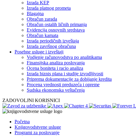
Izrada KEP
Izrada platnog prometa
Blagajna
Obračun zarada
Obračun ostalih ličnih primanja
Evidencija osnovnih sredstava
Obračun kamata
Izrada periodičnih izveštaja
Izrada završnog obračuna
Posebne usluge i izveštaji
Vodjenje računovodstva po analitikama
Finansijska analiza poslovanja
Ocena boniteta i racio analiza
Izrada biznis plana i studije izvodljivosti
Priprema dokumentacije za dobijanje kredita
Procena vrednosti preduzeća i opreme
Sudska ekonomska veštačenja
ZADOVOLJNI KORISNICI
Početna
Knjigovodstvene usluge
Programi za poslovanje