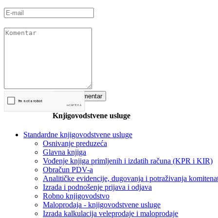
Knjigovodstvene usluge
Standardne knjigovodstvene usluge
Osnivanje preduzeća
Glavna knjiga
Vođenje knjiga primljenih i izdatih računa (KPR i KIR)
Obračun PDV-a
Analitičke evidencije, dugovanja i potraživanja komitena
Izrada i podnošenje prijava i odjava
Robno knjigovodstvo
Maloprodaja - knjigovodstvene usluge
Izrada kalkulacija veleprodaje i maloprodaje