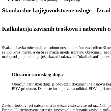
Standardne knjigovodstvene usluge - Izrad
Kalkulacija zavisnih troškova i nabavnih 
Svaka nabavka robe može za sobom nositi i obračun zavisnih troškova 
se vidi kroz maržu, a da bi se marža mogla ispravno obračunati, neo
maloprodaji, potrebno je još iskazati i takozvani "ukalkulisani" porez.
Obračun carinskog duga
Obračun carinskog duga je obavezan dokument na osnovu kojeg
PDV pri uvozu. Da bi ste imali pravo na odbitak PDV-a pri uvo
Zavisni troškovi pri nabavkama iz uvoza često zavise od različitih pa
čitanje JCI (jedinstvene carinske ispostave) i računanje zavisnih tr