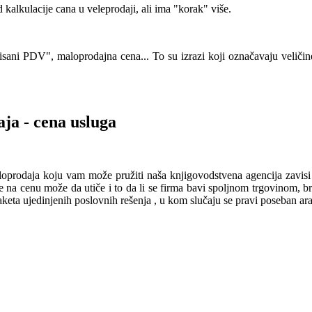
kalkulacije cana u veleprodaji, ali ima "korak" više.
lisani PDV", maloprodajna cena... To su izrazi koji označavaju veliči
ja - cena usluga
loprodaja koju vam može pružiti naša knjigovodstvena agencija zavisi
đe na cenu može da utiče i to da li se firma bavi spoljnom trgovinom, b
 paketa ujedinjenih poslovnih rešenja , u kom slučaju se pravi poseban a