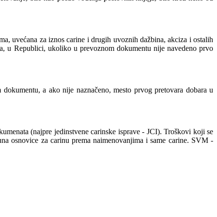
 uvećana za iznos carine i drugih uvoznih dažbina, akciza i ostalih
vara, u Republici, ukoliko u prevoznom dokumentu nije navedeno prvo
m dokumentu, a ako nije naznačeno, mesto prvog pretovara dobara u
menata (najpre jedinstvene carinske isprave - JCI). Troškovi koji se
bračuna osnovice za carinu prema naimenovanjima i same carine. SVM -