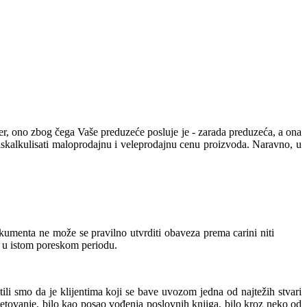
er, ono zbog čega Vaše preduzeće posluje je - zarada preduzeća, a ona
iskalkulisati maloprodajnu i veleprodajnu cenu proizvoda. Naravno, u
menta ne može se pravilno utvrditi obaveza prema carini niti
a u istom poreskom periodu.
tili smo da je klijentima koji se bave uvozom jedna od najtežih stvari
vetovanje, bilo kao posao vođenja poslovnih knjiga, bilo kroz neko od