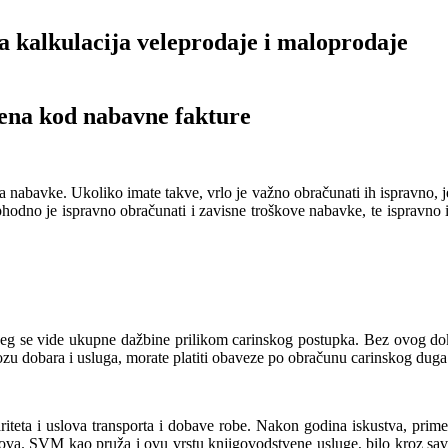
a kalkulacija veleprodaje i maloprodaje
cena kod nabavne fakture
nabavke. Ukoliko imate takve, vrlo je važno obračunati ih ispravno, j
phodno je ispravno obračunati i zavisne troškove nabavke, te ispravno 
 se vide ukupne dažbine prilikom carinskog postupka. Bez ovog doku
zu dobara i usluga, morate platiti obaveze po obračunu carinskog dug
riteta i uslova transporta i dobave robe. Nakon godina iskustva, prime
oškova. SVM kao pruža i ovu vrstu knjigovodstvene usluge, bilo kroz sa