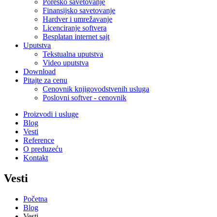
Poresko savetovanje
Finansijsko savetovanje
Hardver i umrežavanje
Licenciranje softvera
Besplatan internet sajt
Uputstva
Tekstualna uputstva
Video uputstva
Download
Pitajte za cenu
Cenovnik knjigovodstvenih usluga
Poslovni softver - cenovnik
Proizvodi i usluge
Blog
Vesti
Reference
O preduzeću
Kontakt
Vesti
Početna
Blog
Vesti