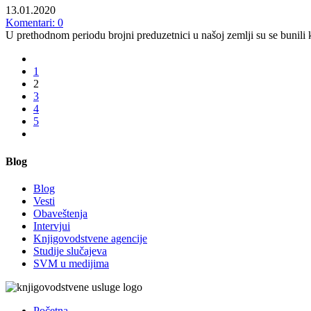
13.01.2020
Komentari: 0
U prethodnom periodu brojni preduzetnici u našoj zemlji su se bunili
1
2
3
4
5
Blog
Blog
Vesti
Obaveštenja
Intervjui
Knjigovodstvene agencije
Studije slučajeva
SVM u medijima
Početna