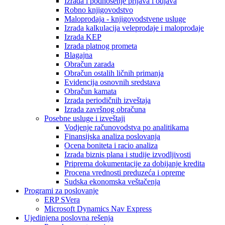
Izrada i podnošenje prijava i odjava
Robno knjigovodstvo
Maloprodaja - knjigovodstvene usluge
Izrada kalkulacija veleprodaje i maloprodaje
Izrada KEP
Izrada platnog prometa
Blagajna
Obračun zarada
Obračun ostalih ličnih primanja
Evidencija osnovnih sredstava
Obračun kamata
Izrada periodičnih izveštaja
Izrada završnog obračuna
Posebne usluge i izveštaji
Vodjenje računovodstva po analitikama
Finansijska analiza poslovanja
Ocena boniteta i racio analiza
Izrada biznis plana i studije izvodljivosti
Priprema dokumentacije za dobijanje kredita
Procena vrednosti preduzeća i opreme
Sudska ekonomska veštačenja
Programi za poslovanje
ERP SVera
Microsoft Dynamics Nav Express
Ujedinjena poslovna rešenja