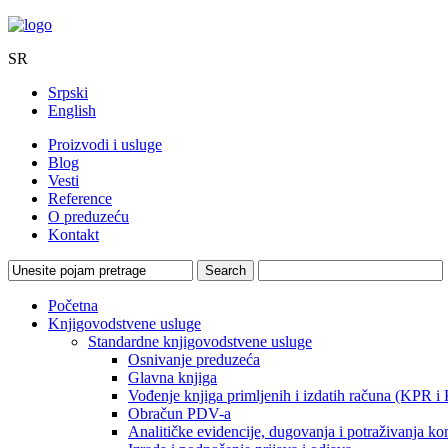
SR
Srpski
English
Proizvodi i usluge
Blog
Vesti
Reference
O preduzeću
Kontakt
Početna
Knjigovodstvene usluge
Standardne knjigovodstvene usluge
Osnivanje preduzeća
Glavna knjiga
Vođenje knjiga primljenih i izdatih računa (KPR i
Obračun PDV-a
Analitičke evidencije, dugovanja i potraživanja ko