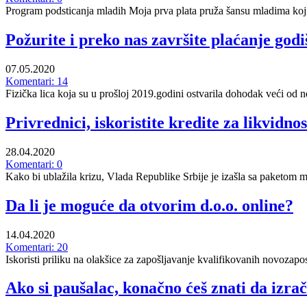
Program podsticanja mladih Moja prva plata pruža šansu mladima koji su
Požurite i preko nas završite plaćanje go
07.05.2020
Komentari: 14
Fizička lica koja su u prošloj 2019.godini ostvarila dohodak veći od
Privrednici, iskoristite kredite za likvid
28.04.2020
Komentari: 0
Kako bi ublažila krizu, Vlada Republike Srbije je izašla sa paketom
Da li je moguće da otvorim d.o.o. online?
14.04.2020
Komentari: 20
Iskoristi priliku na olakšice za zapošljavanje kvalifikovanih novozapo
Ako si paušalac, konačno ćeš znati da izrač