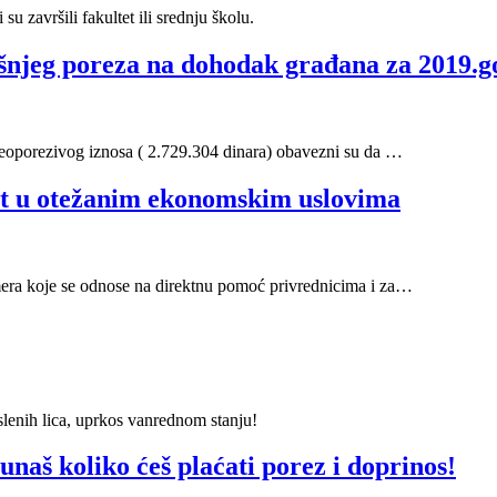
 završili fakultet ili srednju školu.
dišnjeg poreza na dohodak građana za 2019.
 neoporezivog iznosa ( 2.729.304 dinara) obavezni su da …
nost u otežanim ekonomskim uslovima
 mera koje se odnose na direktnu pomoć privrednicima i za…
slenih lica, uprkos vanrednom stanju!
unaš koliko ćeš plaćati porez i doprinos!