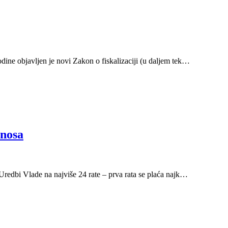
ine objavljen je novi Zakon o fiskalizaciji (u daljem tek…
inosa
Uredbi Vlade na najviše 24 rate – prva rata se plaća najk…