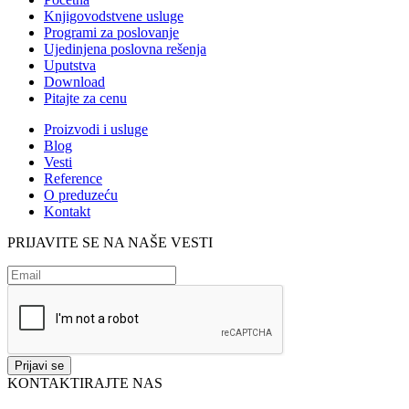
Knjigovodstvene usluge
Programi za poslovanje
Ujedinjena poslovna rešenja
Uputstva
Download
Pitajte za cenu
Proizvodi i usluge
Blog
Vesti
Reference
O preduzeću
Kontakt
PRIJAVITE SE NA NAŠE VESTI
KONTAKTIRAJTE NAS