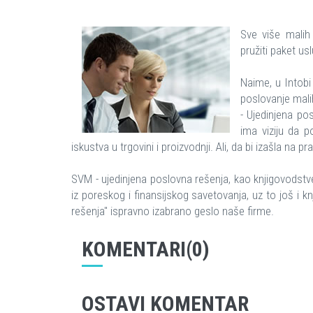
Sve više malih
pružiti paket u
Naime, u Intobi
poslovanje mali
- Ujedinjena po
ima viziju da 
iskustva u trgovini i proizvodnji. Ali, da bi izašla na 
SVM - ujedinjena poslovna rešenja, kao knjigovodstv
iz poreskog i finansijskog savetovanja, uz to još i 
rešenja" ispravno izabrano geslo naše firme.
KOMENTARI(0)
OSTAVI KOMENTAR