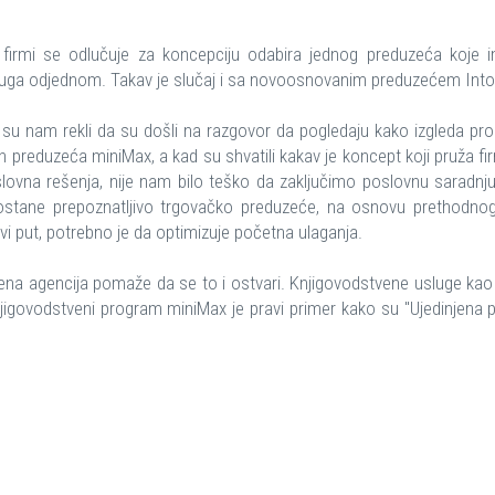
 firmi se odlučuje za koncepciju odabira jednog preduzeća koje
sluga odjednom. Takav je slučaj i sa novoosnovanim preduzećem Into
 su nam rekli da su došli na razgovor da pogledaju kako izgleda pr
h preduzeća miniMax, a kad su shvatili kakav je koncept koji pruža 
slovna rešenja, nije nam bilo teško da zaključimo poslovnu saradnju
postane prepoznatljivo trgovačko preduzeće, na osnovu prethodnog
pravi put, potrebno je da optimizuje početna ulaganja.
ena agencija pomaže da se to i ostvari. Knjigovodstvene usluge kao 
knjigovodstveni program miniMax je pravi primer kako su "Ujedinjena