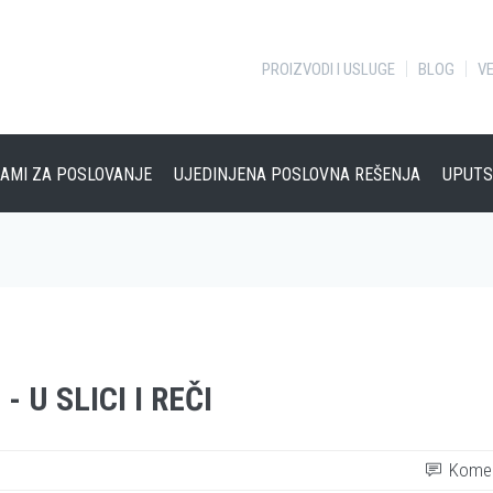
PROIZVODI I USLUGE
BLOG
VE
AMI ZA POSLOVANJE
UJEDINJENA POSLOVNA REŠENJA
UPUTS
 U SLICI I REČI
Koment