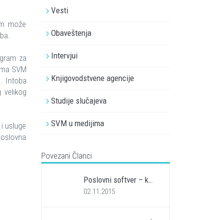
Vesti
 im može
Obaveštenja
ba.
Intervjui
ogram za
firma SVM
Knjigovodstvene agencije
. Intoba
 velikog
Studije slučajeva
SVM u medijima
i usluge
 poslovna
Povezani Članci
Poslovni softver – k…
02.11.2015