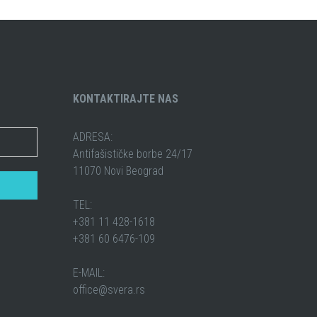
KONTAKTIRAJTE NAS
ADRESA:
Antifašističke borbe 24/17
11070 Novi Beograd
TEL:
+381 11 428-1618
+381 60 6476-109
E-MAIL:
office@svera.rs