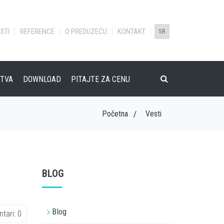
STI
REFERENCE
O PREDUZEĆU
KONTAKT
SR
TVA
DOWNLOAD
PITAJTE ZA CENU
Početna
Vesti
BLOG
Blog
ari: 0