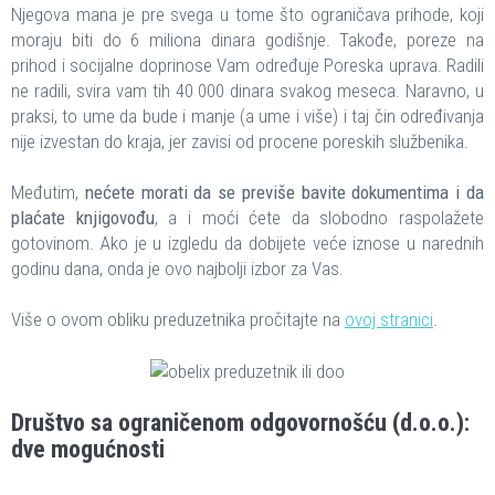
Njegova mana je pre svega u tome što ograničava prihode, koji
moraju biti do 6 miliona dinara godišnje. Takođe, poreze na
prihod i socijalne doprinose Vam određuje Poreska uprava. Radili
ne radili, svira vam tih 40 000 dinara svakog meseca. Naravno, u
praksi, to ume da bude i manje (a ume i više) i taj čin određivanja
nije izvestan do kraja, jer zavisi od procene poreskih službenika.
Međutim,
nećete morati da se previše bavite dokumentima i da
plaćate knjigovođu
, a i moći ćete da slobodno raspolažete
gotovinom. Ako je u izgledu da dobijete veće iznose u narednih
godinu dana, onda je ovo najbolji izbor za Vas.
Više o ovom obliku preduzetnika pročitajte na
ovoj stranici
.
Društvo sa ograničenom odgovornošću (d.o.o.):
dve mogućnosti