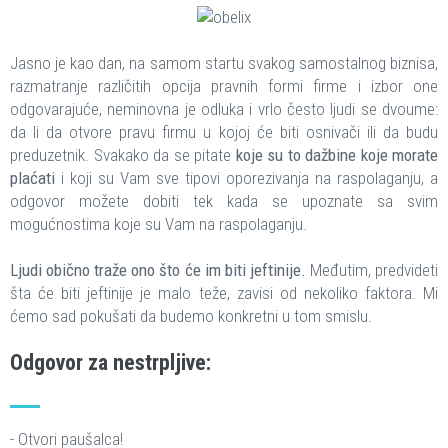
Jasno je kao dan, na samom startu svakog samostalnog biznisa,
razmatranje različitih opcija pravnih formi firme i izbor one
odgovarajuće, neminovna je odluka i vrlo često ljudi se dvoume:
da li da otvore pravu firmu u kojoj će biti osnivači ili da budu
preduzetnik. Svakako da se pitate
koje su to dažbine koje morate
plaćati
i koji su Vam sve tipovi oporezivanja na raspolaganju, a
odgovor možete dobiti tek kada se upoznate sa svim
mogućnostima koje su Vam na raspolaganju.
Ljudi obično traže ono što će im biti jeftinije.
Međutim, predvideti
šta će biti jeftinije je malo teže, zavisi od nekoliko faktora. Mi
ćemo sad pokušati da budemo konkretni u tom smislu.
Odgovor za nestrpljive:
- Otvori paušalca!