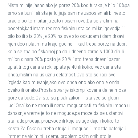
Nista mi nije jasno,ako je porez 20% kod turaka je bilo 10%pa
smo se bunili ali sta je tu je,ja sam ne zaposlen ali bi nesto
uradio po tom pitanju zato i pisem ovo.Da se vratim na
pocetak,kad imam recimo fiskalnu sta ce mi knjigovodja ili
bilo ko ili sta 20% je 20% na sve sto odkucam i dam drzavi
njen deo i platim na kraju godine ili kad treba porez na dobit
koja se zna po fiskalnoj pa da li dnevno zaradis 1000 din ili
milion dinara 20% posto je 20 % i sto treba dnevni pazar
uplatiti tog dana a rok isplate je 40 ili koliko vec dana sta
onda,mislim na usluznu delatnost.Ovo sto se radi sve
izgleda kao muvanje,ako ovo onda ono ako ono e onda
ovako ili onako.Prosta stvar je iskomplikovana da ne moze
gore da bude.Ovi sto su pisali zakon ili sta vec su glupi i
ludi.Onaj ko ne mora ili nema mogucnosti za fiskalnu,mada u
danasnje vreme je to ne moguce,pa moze da se ustanovi
sta rade,prodaju,proizvode ili koje usluge daju i koliko to
kosta.Za fiskalnu treba struja ili moguce ili mozda baterija i
intrnet ne vidim ni u cemu problem osim onih sto je