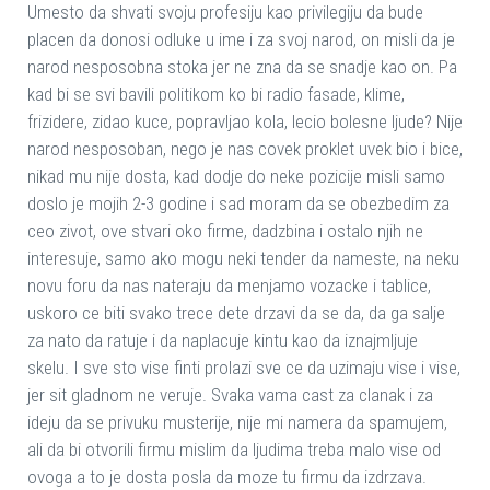
Umesto da shvati svoju profesiju kao privilegiju da bude
placen da donosi odluke u ime i za svoj narod, on misli da je
narod nesposobna stoka jer ne zna da se snadje kao on. Pa
kad bi se svi bavili politikom ko bi radio fasade, klime,
frizidere, zidao kuce, popravljao kola, lecio bolesne ljude? Nije
narod nesposoban, nego je nas covek proklet uvek bio i bice,
nikad mu nije dosta, kad dodje do neke pozicije misli samo
doslo je mojih 2-3 godine i sad moram da se obezbedim za
ceo zivot, ove stvari oko firme, dadzbina i ostalo njih ne
interesuje, samo ako mogu neki tender da nameste, na neku
novu foru da nas nateraju da menjamo vozacke i tablice,
uskoro ce biti svako trece dete drzavi da se da, da ga salje
za nato da ratuje i da naplacuje kintu kao da iznajmljuje
skelu. I sve sto vise finti prolazi sve ce da uzimaju vise i vise,
jer sit gladnom ne veruje. Svaka vama cast za clanak i za
ideju da se privuku musterije, nije mi namera da spamujem,
ali da bi otvorili firmu mislim da ljudima treba malo vise od
ovoga a to je dosta posla da moze tu firmu da izdrzava.