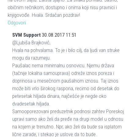
običnim rečnikom, dostupno i onima koji nisu pravnici i
knjigovođe. Hvala. Srdačan pozdrav!
Odgovori
SVM Support
30.08.2017 11:51
@Ljubiša Brajković,
Hvala na pohvalama. To je i bilo cilj, da ljudi van struke
mogu da razumeju.
Paušalac nema minimalnu osnovicu. Njemu država
(tačnije lokalna samouprava) odreže iznos poreza i
doprinosa u mesečnom paušalnom iznosu. Taj iznos
može biti vrlo širokog raspona, recimo od desetak do
petesetak hiljada dinara, najčešće je negde oko
dvadesetak hiljada.
Samooporezovani preduzetnik podnosi zahtev Poreskoj
upravi samo ako želi da pređe na drugi model u odnosu
na kojem je trenutno. Npr, ako želi da bude sa isplatom
lične zarade, i stekao je uslove da to bude.