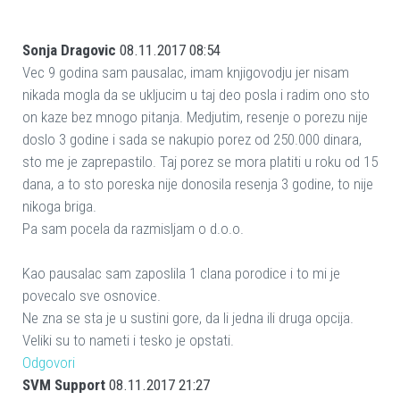
Sonja Dragovic
08.11.2017 08:54
Vec 9 godina sam pausalac, imam knjigovodju jer nisam
nikada mogla da se ukljucim u taj deo posla i radim ono sto
on kaze bez mnogo pitanja. Medjutim, resenje o porezu nije
doslo 3 godine i sada se nakupio porez od 250.000 dinara,
sto me je zaprepastilo. Taj porez se mora platiti u roku od 15
dana, a to sto poreska nije donosila resenja 3 godine, to nije
nikoga briga.
Pa sam pocela da razmisljam o d.o.o.
Kao pausalac sam zaposlila 1 clana porodice i to mi je
povecalo sve osnovice.
Ne zna se sta je u sustini gore, da li jedna ili druga opcija.
Veliki su to nameti i tesko je opstati.
Odgovori
SVM Support
08.11.2017 21:27