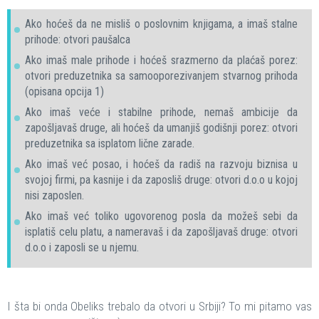
Ako hoćeš da ne misliš o poslovnim knjigama, a imaš stalne
prihode: otvori paušalca
Ako imaš male prihode i hoćeš srazmerno da plaćaš porez:
otvori preduzetnika sa samooporezivanjem stvarnog prihoda
(opisana opcija 1)
Ako imaš veće i stabilne prihode, nemaš ambicije da
zapošljavaš druge, ali hoćeš da umanjiš godišnji porez: otvori
preduzetnika sa isplatom lične zarade.
Ako imaš već posao, i hoćeš da radiš na razvoju biznisa u
svojoj firmi, pa kasnije i da zaposliš druge: otvori d.o.o u kojoj
nisi zaposlen.
Ako imaš već toliko ugovorenog posla da možeš sebi da
isplatiš celu platu, a nameravaš i da zapošljavaš druge: otvori
d.o.o i zaposli se u njemu.
I šta bi onda Obeliks trebalo da otvori u Srbiji? To mi pitamo vas