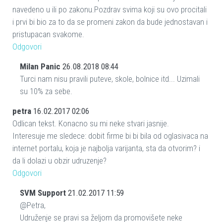
navedeno u ili po zakonu.Pozdrav svima koji su ovo procitali
i prvi bi bio za to da se promeni zakon da bude jednostavan i
pristupacan svakome.
Odgovori
Milan Panic
26.08.2018 08:44
Turci nam nisu pravili puteve, skole, bolnice itd... Uzimali
su 10% za sebe.
petra
16.02.2017 02:06
Odlican tekst. Konacno su mi neke stvari jasnije.
Interesuje me sledece: dobit firme bi bi bila od oglasivaca na
internet portalu, koja je najbolja varijanta, sta da otvorim? i
da li dolazi u obzir udruzenje?
Odgovori
SVM Support
21.02.2017 11:59
@Petra,
Udruženje se pravi sa željom da promovišete neke