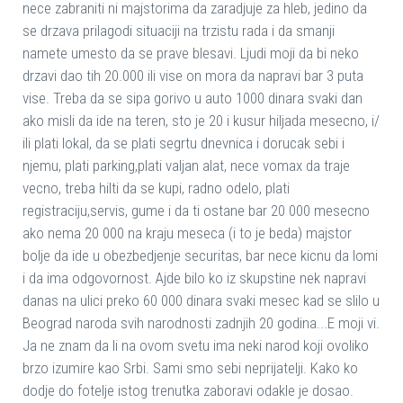
nece zabraniti ni majstorima da zaradjuje za hleb, jedino da
se drzava prilagodi situaciji na trzistu rada i da smanji
namete umesto da se prave blesavi. Ljudi moji da bi neko
drzavi dao tih 20.000 ili vise on mora da napravi bar 3 puta
vise. Treba da se sipa gorivo u auto 1000 dinara svaki dan
ako misli da ide na teren, sto je 20 i kusur hiljada mesecno, i/
ili plati lokal, da se plati segrtu dnevnica i dorucak sebi i
njemu, plati parking,plati valjan alat, nece vomax da traje
vecno, treba hilti da se kupi, radno odelo, plati
registraciju,servis, gume i da ti ostane bar 20 000 mesecno
ako nema 20 000 na kraju meseca (i to je beda) majstor
bolje da ide u obezbedjenje securitas, bar nece kicnu da lomi
i da ima odgovornost. Ajde bilo ko iz skupstine nek napravi
danas na ulici preko 60 000 dinara svaki mesec kad se slilo u
Beograd naroda svih narodnosti zadnjih 20 godina...E moji vi.
Ja ne znam da li na ovom svetu ima neki narod koji ovoliko
brzo izumire kao Srbi. Sami smo sebi neprijatelji. Kako ko
dodje do fotelje istog trenutka zaboravi odakle je dosao.