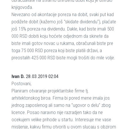
knjigovođa.
Nevezano od akontacije poreza na dobit, svaki put kad
podižete dobit (kažemo još "skidate dividendu"), plaćate
još 15% poreza na dividendu. Dakle, kad biste imali 500
000 RSD dobiti koju hoćete odjednom da skinete da
biste imali gotov novac u rukama, obračunali biste pre
toga 75 000 RSD poreza koji biste platili državi, a
preostalih 425 000 RSD biste mogli trošiti do mile volje.
Ivan D.
28.03.2019 02:04
Postovani,
Planiram otvaranje projektantske firme tj.
arhitektonskog biroa. Firma bi pored mene imala jos
jednog zaposlenog ali samo na "ugovor o delu" zbog
licence. Posao naravno nije razradjen tako da ne
ocekujem velike prihode u startu. Interesuje me vase
misljenje, kakvu firmu otvoriti u ovom slucaju s obzirom