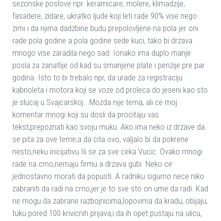
sezonske poslove npr. keramicare, molere, klimadzije,
fasadere, zidare, ukratko ljude koji leti rade 90% vise nego
zimi i da njima dadzbine budu prepolovljene na pola jer oni
rade pola godine a pola godine sede kuci, tako bi drzava
mnogo vise zaradila nego sad. Ionako ima duplo manje
posla za zanatlije od kad su smanjene plate i penzije pre par
godina. Isto to bi trebalo npr, da urade za registraciju
kabrioleta i motora koji se voze od proleca do jeseni kao sto
je slucaj u Svajcarskoj...Mozda nije tema, ali ce moj
komentar mnogi koji su dosli da procitaju vas
tekst,prepoznati kao svoju muku. Ako ima neko iz drzave da
se pita za ove teme,a da cita ovo, valjalo bi da pokrene
nesto,neku inicijativu.Ili se za sve ceka Vucic. Ovako mnogi
rade na crno,nemaju firmu a drzava gubi. Neko ce
jednostavno morati da popusti. A radniku sigurno nece niko
zabraniti da radi na crno,jer je to sve sto on ume da radi. Kad
ne mogu da zabrane razbojnicima,lopovima da kradu, obijaju,
tuku pored 100 krivicnih prijava,i da ih opet pustaju na ulicu,