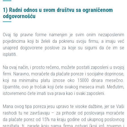
1) Radni odnos u svom društvu sa ograničenom
odgovornošću
Ovaj tip pravne forme namenjen je svim onim nezaposlenim
pojedincima koji bi želeli da pokrenu svoju firmu, a imaju već
unapred dogovorene poslove za koje su sigurni da će im se
isplatiti.
Na ovaj način, i prosto rečeno, možete postati zaposleni u svojoj
firmi. Naravno, moraćete da plaćate poreze i socijalne doprinose,
koji na minimalnu platu iznose oko 15000 dinara mesečno.
Upamtite, ovo je trošak koji ćete svakog meseca imati. Međutim,
istovremeno ćete imati sva prava kao i svaki zaposleni.
Mana ovog tipa poreza jesu upravo te visoke dažbine, jer se Vaši
rashodi tu ne završavaju – za prihode od poslovanja moraćete
da plaćate porez od 15% na kraju godine od ukupnog poslovnog
rezultata, tj. zarade koju sama firma ostvari (koji još zovemo i