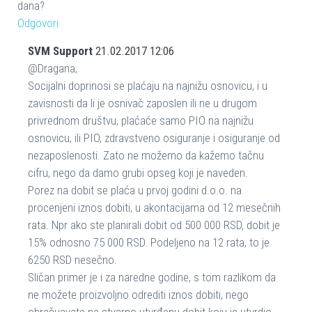
dana?
Odgovori
SVM Support
21.02.2017 12:06
@Dragana,
Socijalni doprinosi se plaćaju na najnižu osnovicu, i u
zavisnosti da li je osnivač zaposlen ili ne u drugom
privrednom društvu, plaćaće samo PIO na najnižu
osnovicu, ili PIO, zdravstveno osiguranje i osiguranje od
nezaposlenosti. Zato ne možemo da kažemo tačnu
cifru, nego da damo grubi opseg koji je naveden.
Porez na dobit se plaća u prvoj godini d.o.o. na
procenjeni iznos dobiti, u akontacijama od 12 mesečnih
rata. Npr ako ste planirali dobit od 500 000 RSD, dobit je
15% odnosno 75 000 RSD. Podeljeno na 12 rata, to je
6250 RSD nesečno.
Sličan primer je i za naredne godine, s tom razlikom da
ne možete proizvoljno odrediti iznos dobiti, nego
obračuavate na stvarno utvrđenu dobit koju je utvrdio