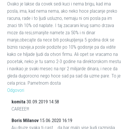
Ovako je lakse da covek sedi kuci i nema brigu, kad ima
posla, ima, kad nema nema, ako neko hoce placanje preko
racuna, rade i to ljudi usluzno, nemaju ni oni posla pa im
znaci tih 10% od naplate. I taj zacarani krug samo drzava
moze da resi,smanjite namete za 50% i ni dinar
manje,obecajte da nece biti poskupljenja 5 godina dok se
biznis razvije,a posle podizite po 10% godisnje pa da vidite
kako ce hiljade ljudi da otvori firmu. Ali opet se vracamo na
pocetak, neko je tu samo 2-3 godine na direktorskom mestu
i navikao je svaki mesec na npr 2 milijarde dinara, i nece da
gleda dugorocno nego hoce sad pa sad da uzme pare. To je
cela prica. Pametnom dosta
Odgovori
komita
30.09.2019 14:58
CAREEE!!!
Boris Milanov
15.06.2020 16:19
Au druze svaka ti cast... da bar malo vise ljudi razmislja