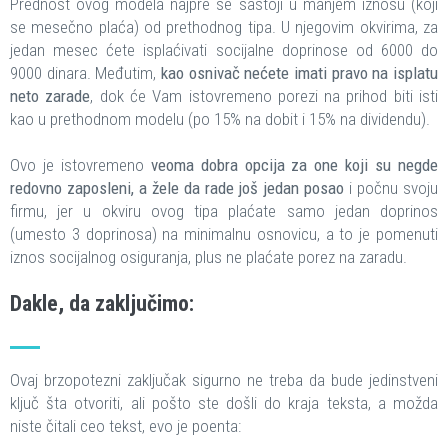
Prednost ovog modela najpre se sastoji u manjem iznosu (koji
se mesečno plaća) od prethodnog tipa. U njegovim okvirima, za
jedan mesec ćete isplaćivati socijalne doprinose od 6000 do
9000 dinara. Međutim,
kao osnivač nećete imati pravo na isplatu
neto zarade
, dok će Vam istovremeno porezi na prihod biti isti
kao u prethodnom modelu (po 15% na dobit i 15% na dividendu).
Ovo je istovremeno
veoma dobra opcija za one koji su negde
redovno zaposleni, a žele da rade još jedan posao
i počnu svoju
firmu, jer u okviru ovog tipa plaćate samo jedan doprinos
(umesto 3 doprinosa) na minimalnu osnovicu, a to je pomenuti
iznos socijalnog osiguranja, plus ne plaćate porez na zaradu.
Dakle, da zaključimo:
Ovaj brzopotezni zaključak sigurno ne treba da bude jedinstveni
ključ šta otvoriti, ali pošto ste došli do kraja teksta, a možda
niste čitali ceo tekst, evo je poenta: