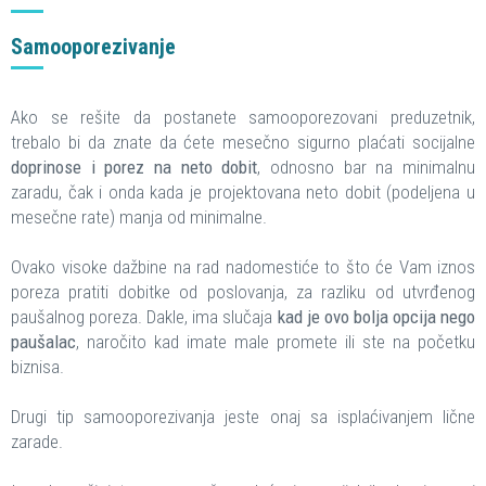
Samooporezivanje
Ako se rešite da postanete samooporezovani preduzetnik,
trebalo bi da znate da ćete mesečno sigurno plaćati socijalne
doprinose i porez na neto dobit
, odnosno bar na minimalnu
zaradu, čak i onda kada je projektovana neto dobit (podeljena u
mesečne rate) manja od minimalne.
Ovako visoke dažbine na rad nadomestiće to što će Vam iznos
poreza pratiti dobitke od poslovanja, za razliku od utvrđenog
paušalnog poreza. Dakle, ima slučaja
kad je ovo bolja opcija nego
paušalac
, naročito kad imate male promete ili ste na početku
biznisa.
Drugi tip samooporezivanja jeste onaj sa isplaćivanjem lične
zarade.