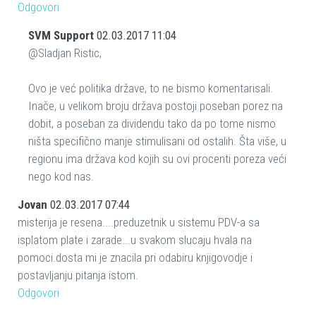
Odgovori
SVM Support
02.03.2017 11:04
@Sladjan Ristic,
Ovo je već politika države, to ne bismo komentarisali.
Inače, u velikom broju država postoji poseban porez na
dobit, a poseban za dividendu tako da po tome nismo
ništa specifično manje stimulisani od ostalih. Šta više, u
regionu ima država kod kojih su ovi procenti poreza veći
nego kod nas.
Jovan
02.03.2017 07:44
misterija je resena....preduzetnik u sistemu PDV-a sa
isplatom plate i zarade...u svakom slucaju hvala na
pomoci.dosta mi je znacila pri odabiru knjigovodje i
postavljanju pitanja istom.
Odgovori