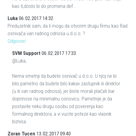
kao ti,doslo bi do promena def..
Luka
06.02.2017 14:32
Preduzetnik sam, da li mogu da otvorim drugu firmu kao Rad
osnivača van radnog odnosa u d.o.o. ?
Odgovori
SVM Support
06.02.2017 17:33
@Luka,
Nema smetnji da budete osnivač u d.o.o. U njoj ne bi
bilo pametno da budete bilo kakav zastupnik ili direktor
(u ili van radnog odnosa), jer biste morali plaćati bar
doprinose na minimalnu osnovicu. Pametnije je da
postavite neku drugu osobu od poverenja kao
formalnog direktora, a vi vucite poteze kao vlasnik
biznisa.
Zoran Tucen
13.02.2017 09:40