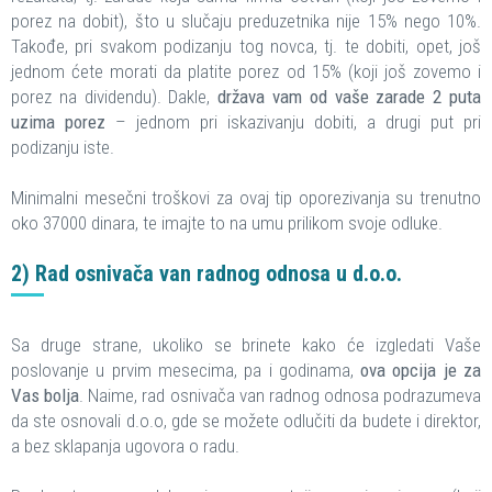
porez na dobit), što u slučaju preduzetnika nije 15% nego 10%.
Takođe, pri svakom podizanju tog novca, tj. te dobiti, opet, još
jednom ćete morati da platite porez od 15% (koji još zovemo i
porez na dividendu). Dakle,
država vam od vaše zarade 2 puta
uzima porez
– jednom pri iskazivanju dobiti, a drugi put pri
podizanju iste.
Minimalni mesečni troškovi za ovaj tip oporezivanja su trenutno
oko 37000 dinara, te imajte to na umu prilikom svoje odluke.
2) Rad osnivača van radnog odnosa u d.o.o.
Sa druge strane, ukoliko se brinete kako će izgledati Vaše
poslovanje u prvim mesecima, pa i godinama,
ova opcija je za
Vas bolja
. Naime, rad osnivača van radnog odnosa podrazumeva
da ste osnovali d.o.o, gde se možete odlučiti da budete i direktor,
a bez sklapanja ugovora o radu.