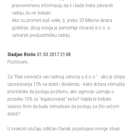
pravovremenu informaciju da li i kada treba zatvarati
radnju zlu ne trebalo.
Ako su prometi baš veliki, tj. preko 20 Miliona dinara
godišnje, zbog ovoga je pametnije otvarati d.o.o. a
zatvarati preduzetničku radnju.
Sladjan Ristic
01.03.2017 21:08
Postovani,
Za "Rad osnivača van radnog odnosa u d.o.o." - ako je stopa
oporezivanja 15% na dobit i dividendu - kako država stimuliše
privrednike da posluju pozitivno, ako agencije uzimaju u
proseku 10% za "legalizovanje" keša? Valjda bi trebalo
vlasnici firmi da budu stimulisani da posluju sa što većom
dobiti?
U svakom slučaju odličan članak, pojašnjava mnoge stvari.