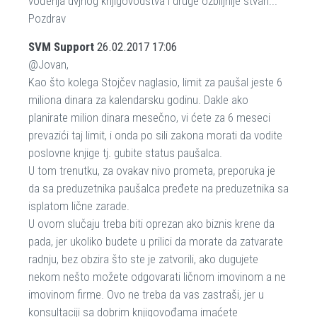
vođenja dvjnog knjigovodstva i druge ozbiljnije stvari...
Pozdrav
SVM Support
26.02.2017 17:06
@Jovan,
Kao što kolega Stojčev naglasio, limit za paušal jeste 6
miliona dinara za kalendarsku godinu. Dakle ako
planirate milion dinara mesečno, vi ćete za 6 meseci
prevazići taj limit, i onda po sili zakona morati da vodite
poslovne knjige tj. gubite status paušalca.
U tom trenutku, za ovakav nivo prometa, preporuka je
da sa preduzetnika paušalca pređete na preduzetnika sa
isplatom lične zarade.
U ovom slučaju treba biti oprezan ako biznis krene da
pada, jer ukoliko budete u prilici da morate da zatvarate
radnju, bez obzira što ste je zatvorili, ako dugujete
nekom nešto možete odgovarati ličnom imovinom a ne
imovinom firme. Ovo ne treba da vas zastraši, jer u
konsultaciji sa dobrim knjigovođama imaćete