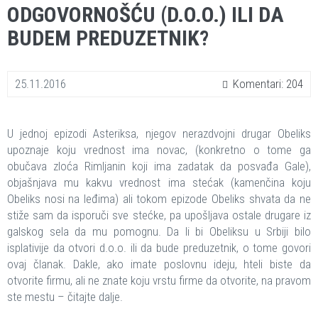
ODGOVORNOŠĆU (D.O.O.) ILI DA
BUDEM PREDUZETNIK?
25.11.2016
Komentari: 204
U jednoj epizodi Asteriksa, njegov nerazdvojni drugar Obeliks
upoznaje koju vrednost ima novac, (konkretno o tome ga
obučava zloća Rimljanin koji ima zadatak da posvađa Gale),
objašnjava mu kakvu vrednost ima stećak (kamenčina koju
Obeliks nosi na leđima) ali tokom epizode Obeliks shvata da ne
stiže sam da isporuči sve stećke, pa upošljava ostale drugare iz
galskog sela da mu pomognu. Da li bi Obeliksu u Srbiji bilo
isplativije da otvori d.o.o. ili da bude preduzetnik, o tome govori
ovaj članak. Dakle, ako imate poslovnu ideju, hteli biste da
otvorite firmu, ali ne znate koju vrstu firme da otvorite, na pravom
ste mestu – čitajte dalje.