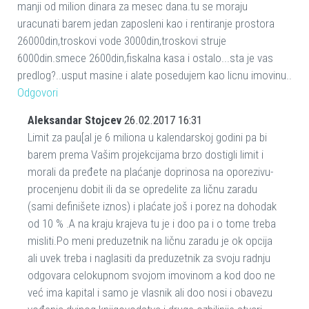
manji od milion dinara za mesec dana.tu se moraju
uracunati barem jedan zaposleni kao i rentiranje prostora
26000din,troskovi vode 3000din,troskovi struje
6000din.smece 2600din,fiskalna kasa i ostalo...sta je vas
predlog?..usput masine i alate posedujem kao licnu imovinu..
Odgovori
Aleksandar Stojcev
26.02.2017 16:31
Limit za pau[al je 6 miliona u kalendarskoj godini pa bi
barem prema Vašim projekcijama brzo dostigli limit i
morali da pređete na plaćanje doprinosa na oporezivu-
procenjenu dobit ili da se opredelite za ličnu zaradu
(sami definišete iznos) i plaćate još i porez na dohodak
od 10 % .A na kraju krajeva tu je i doo pa i o tome treba
misliti.Po meni preduzetnik na ličnu zaradu je ok opcija
ali uvek treba i naglasiti da preduzetnik za svoju radnju
odgovara celokupnom svojom imovinom a kod doo ne
već ima kapital i samo je vlasnik ali doo nosi i obavezu