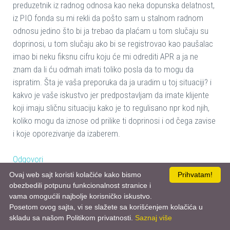
preduzetnik iz radnog odnosa kao neka dopunska delatnost,
iz PIO fonda su mi rekli da pošto sam u stalnom radnom
odnosu jedino što bi ja trebao da plaćam u tom slučaju su
doprinosi, u tom slučaju ako bi se registrovao kao paušalac
imao bi neku fiksnu cifru koju će mi odrediti APR a ja ne
znam da li ću odmah imati toliko posla da to mogu da
ispratim. Šta je vaša preporuka da ja uradim u toj situaciji? i
kakvo je vaše iskustvo jer predpostavljam da imate klijente
koji imaju sličnu situaciju kako je to regulisano npr kod njih,
koliko mogu da iznose od prilike ti doprinosi i od čega zavise
i koje oporezivanje da izaberem.
Odgovori
Ovaj web sajt koristi kolačiće kako bismo
Prihvatam!
Srdjan
02.09.2020 23:39
obezbedili potpunu funkcionalnost stranice i
Poštovani.
vama omogućili najbolje korisničko iskustvo.
Posetom ovog sajta, vi se slažete sa korišćenjem kolačića u
Zaposlen sam i prijavljen, ali duže vreme bih hteo preko
skladu sa našom Politikom privatnosti.
Saznaj više