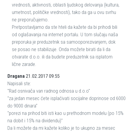
vrednosti, aktivnosti, oblasti ljudskog delovanja (kultura,
umetnost, političke vrednosti), tako da ga u ovu svrhu
ne preporučujemo.
Pretpostavljamo da ste hteli da kažete da bi prihodi bili
od oglašavanja na internet portalu. U tom slučaju naša
preporuka je preduzetnik sa samooporezivanjem, dok
se posao ne stabilizuje. Onda možete birati da li da
otvarate d.o.o. ili da budete preduzetnik sa isplatom
lične zarade.
Dragana
21.02.2017 09:55
Napisali ste:
"Rad osnivača van radnog odnosa u d.o.o"
"za jedan mesec ćete isplaćivati socijalne doprinose od 6000
do 9000 dinara"
"porezi na prihod biti isti kao u prethodnom modelu (po 15%
na dobit i 15% na dividendu)"
Da li možete da mi kažete koliko je to ukupno za mesec