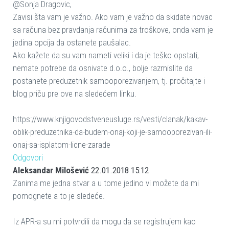
@Sonja Dragovic,
Zavisi šta vam je važno. Ako vam je važno da skidate novac
sa računa bez pravdanja računima za troškove, onda vam je
jedina opcija da ostanete paušalac.
Ako kažete da su vam nameti veliki i da je teško opstati,
nemate potrebe da osnivate d.o.o., bolje razmislite da
postanete preduzetnik samooporezivanjem, tj. pročitajte i
blog priču pre ove na sledećem linku.
https://www.knjigovodstveneusluge.rs/vesti/clanak/kakav-
oblik-preduzetnika-da-budem-onaj-koji-je-samooporezivan-ili-
onaj-sa-isplatom-licne-zarade
Odgovori
Aleksandar Milošević
22.01.2018 15:12
Zanima me jedna stvar a u tome jedino vi možete da mi
pomognete a to je sledeće.
Iz APR-a su mi potvrdili da mogu da se registrujem kao