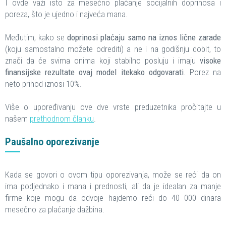
I ovde važi isto za mesečno plaćanje socijalnih doprinosa i
poreza, što je ujedno i najveća mana.
Međutim, kako se
doprinosi plaćaju samo na iznos lične zarade
(koju samostalno možete odrediti) a ne i na godišnju dobit, to
znači da će svima onima koji stabilno posluju i imaju
visoke
finansijske rezultate ovaj model itekako odgovarati
. Porez na
neto prihod iznosi 10%.
Više o upoređivanju ove dve vrste preduzetnika pročitajte u
našem
prethodnom članku
.
Paušalno oporezivanje
Kada se govori o ovom tipu oporezivanja, može se reći da on
ima podjednako i mana i prednosti, ali da je idealan za manje
firme koje mogu da odvoje hajdemo reći do 40 000 dinara
mesečno za plaćanje dažbina.