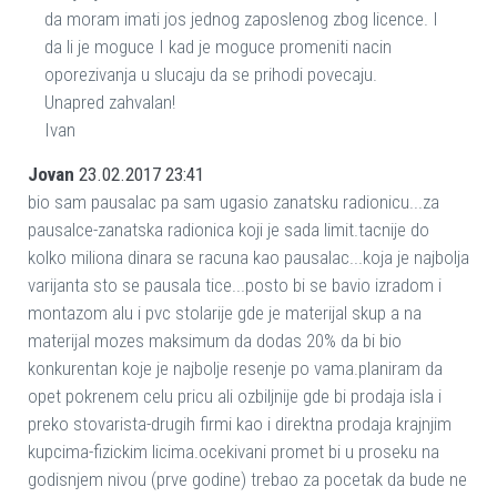
da moram imati jos jednog zaposlenog zbog licence. I
da li je moguce I kad je moguce promeniti nacin
oporezivanja u slucaju da se prihodi povecaju.
Unapred zahvalan!
Ivan
Jovan
23.02.2017 23:41
bio sam pausalac pa sam ugasio zanatsku radionicu...za
pausalce-zanatska radionica koji je sada limit.tacnije do
kolko miliona dinara se racuna kao pausalac...koja je najbolja
varijanta sto se pausala tice...posto bi se bavio izradom i
montazom alu i pvc stolarije gde je materijal skup a na
materijal mozes maksimum da dodas 20% da bi bio
konkurentan koje je najbolje resenje po vama.planiram da
opet pokrenem celu pricu ali ozbiljnije gde bi prodaja isla i
preko stovarista-drugih firmi kao i direktna prodaja krajnjim
kupcima-fizickim licima.ocekivani promet bi u proseku na
godisnjem nivou (prve godine) trebao za pocetak da bude ne