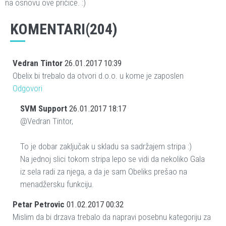
na osnovu ove pričice. :)
KOMENTARI(204)
Vedran Tintor
26.01.2017 10:39
Obelix bi trebalo da otvori d.o.o. u kome je zaposlen
Odgovori
SVM Support
26.01.2017 18:17
@Vedran Tintor,
To je dobar zaključak u skladu sa sadržajem stripa :)
Na jednoj slici tokom stripa lepo se vidi da nekoliko Gala
iz sela radi za njega, a da je sam Obeliks prešao na
menadžersku funkciju.
Petar Petrovic
01.02.2017 00:32
Mislim da bi drzava trebalo da napravi posebnu kategoriju za