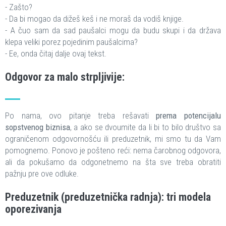
- Zašto?
- Da bi mogao da dižeš keš i ne moraš da vodiš knjige.
- A čuo sam da sad paušalci mogu da budu skupi i da država
klepa veliki porez pojedinim paušalcima?
- Ee, onda čitaj dalje ovaj tekst.
Odgovor za malo strpljivije:
Po nama, ovo pitanje treba rešavati
prema potencijalu
sopstvenog biznisa
, a ako se dvoumite da li bi to bilo društvo sa
ograničenom odgovornošću ili preduzetnik, mi smo tu da Vam
pomognemo. Ponovo je pošteno reći: nema čarobnog odgovora,
ali da pokušamo da odgonetnemo na šta sve treba obratiti
pažnju pre ove odluke.
Preduzetnik (preduzetnička radnja): tri modela
oporezivanja