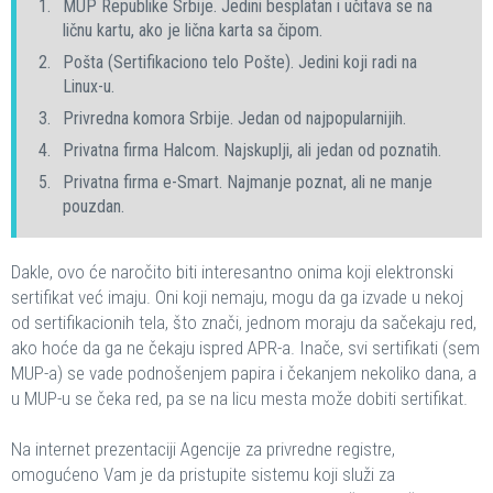
MUP Republike Srbije. Jedini besplatan i učitava se na
ličnu kartu, ako je lična karta sa čipom.
Pošta (Sertifikaciono telo Pošte). Jedini koji radi na
Linux-u.
Privredna komora Srbije. Jedan od najpopularnijih.
Privatna firma Halcom. Najskuplji, ali jedan od poznatih.
Privatna firma e-Smart. Najmanje poznat, ali ne manje
pouzdan.
Dakle, ovo će naročito biti interesantno onima koji elektronski
sertifikat već imaju. Oni koji nemaju, mogu da ga izvade u nekoj
od sertifikacionih tela, što znači, jednom moraju da sačekaju red,
ako hoće da ga ne čekaju ispred APR-a. Inače, svi sertifikati (sem
MUP-a) se vade podnošenjem papira i čekanjem nekoliko dana, a
u MUP-u se čeka red, pa se na licu mesta može dobiti sertifikat.
Na internet prezentaciji Agencije za privredne registre,
omogućeno Vam je da pristupite sistemu koji služi za