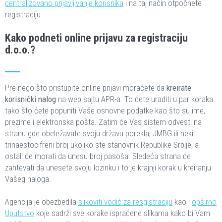
centralizovano prijavljivanje korisnika
i na taj način otpočnete
registraciju.
Kako podneti online prijavu za registraciju
d.o.o.?
Pre nego što pristupite online prijavi moraćete da
kreirate
korisnički nalog
na web sajtu APR-a. To ćete uraditi u par koraka
tako što ćete popuniti Vaše osnovne podatke kao što su ime,
prezime i elektronska pošta. Zatim će Vas sistem odvesti na
stranu gde obeležavate svoju državu porekla, JMBG ili neki
trinaestocifreni broj ukoliko ste stanovnik Republike Srbije, a
ostali će morati da unesu broj pasoša. Sledeća strana će
zahtevati da unesete svoju lozinku i to je krajnji korak u kreiranju
Vašeg naloga.
Agencija je obezbedila
slikoviti vodič za resgistraciju
kao i
opširno
Uputstvo
koje sadrži sve korake ispraćene slikama kako bi Vam