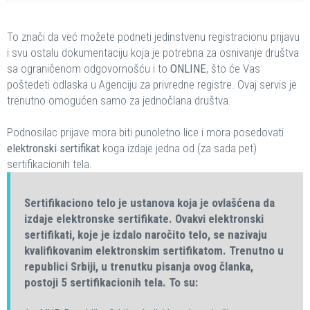
To znači da već možete podneti jedinstvenu registracionu prijavu
i svu ostalu dokumentaciju koja je potrebna za osnivanje društva
sa ograničenom odgovornošću i to
ONLINE
, što će Vas
poštedeti odlaska u Agenciju za privredne registre. Ovaj servis je
trenutno omogućen samo za jednočlana društva.
Podnosilac prijave mora biti punoletno lice i mora posedovati
elektronski sertifikat
koga izdaje jedna od (za sada pet)
sertifikacionih tela.
Sertifikaciono telo je ustanova koja je ovlašćena da
izdaje elektronske sertifikate. Ovakvi elektronski
sertifikati, koje je izdalo naročito telo, se nazivaju
kvalifikovanim elektronskim sertifikatom. Trenutno u
republici Srbiji, u trenutku pisanja ovog članka,
postoji 5 sertifikacionih tela. To su: