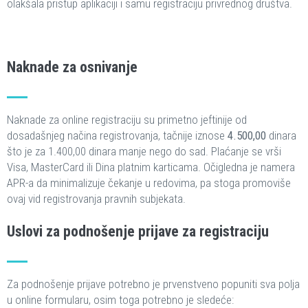
olakšala pristup aplikaciji i samu registraciju privrednog društva.
Naknade za osnivanje
Naknade za online registraciju su primetno jeftinije od
dosadašnjeg načina registrovanja, tačnije iznose
4.500,00
dinara
što je za 1.400,00 dinara manje nego do sad. Plaćanje se vrši
Visa, MasterCard ili Dina platnim karticama. Očigledna je namera
APR-a da minimalizuje čekanje u redovima, pa stoga promoviše
ovaj vid registrovanja pravnih subjekata.
Uslovi za podnošenje prijave za registraciju
Za podnošenje prijave potrebno je prvenstveno popuniti sva polja
u online formularu, osim toga potrebno je sledeće: