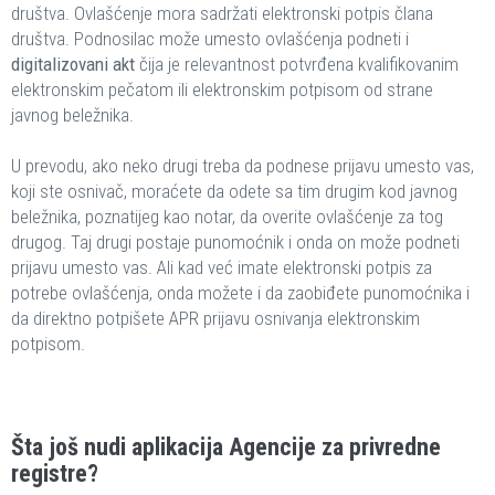
društva. Ovlašćenje mora sadržati elektronski potpis člana
društva. Podnosilac može umesto ovlašćenja podneti i
digitalizovani akt
čija je relevantnost potvrđena kvalifikovanim
elektronskim pečatom ili elektronskim potpisom od strane
javnog beležnika.
U prevodu, ako neko drugi treba da podnese prijavu umesto vas,
koji ste osnivač, moraćete da odete sa tim drugim kod javnog
beležnika, poznatijeg kao notar, da overite ovlašćenje za tog
drugog. Taj drugi postaje punomoćnik i onda on može podneti
prijavu umesto vas. Ali kad već imate elektronski potpis za
potrebe ovlašćenja, onda možete i da zaobiđete punomoćnika i
da direktno potpišete APR prijavu osnivanja elektronskim
potpisom.
Šta još nudi aplikacija Agencije za privredne
registre?