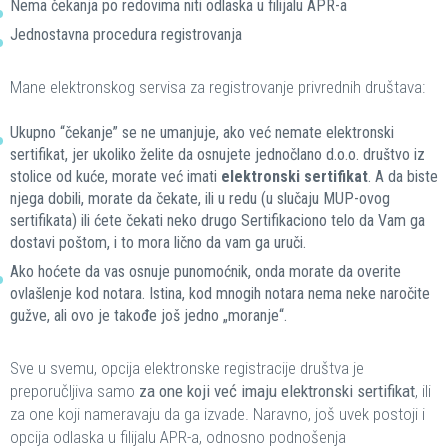
Nema čekanja po redovima niti odlaska u filijalu APR-a
Jednostavna procedura registrovanja
Mane elektronskog servisa za registrovanje privrednih društava:
Ukupno “čekanje” se ne umanjuje, ako već nemate elektronski
sertifikat, jer ukoliko želite da osnujete jednočlano d.o.o. društvo iz
stolice od kuće, morate već imati
elektronski sertifikat
. A da biste
njega dobili, morate da čekate, ili u redu (u slučaju MUP-ovog
sertifikata) ili ćete čekati neko drugo Sertifikaciono telo da Vam ga
dostavi poštom, i to mora lično da vam ga uruči.
Ako hoćete da vas osnuje punomoćnik, onda morate da overite
ovlašlenje kod notara. Istina, kod mnogih notara nema neke naročite
gužve, ali ovo je takođe još jedno „moranje“.
Sve u svemu, opcija elektronske registracije društva je
preporučljiva samo
za one koji već imaju elektronski sertifikat
, ili
za one koji nameravaju da ga izvade. Naravno, još uvek postoji i
opcija odlaska u filijalu APR-a, odnosno podnošenja