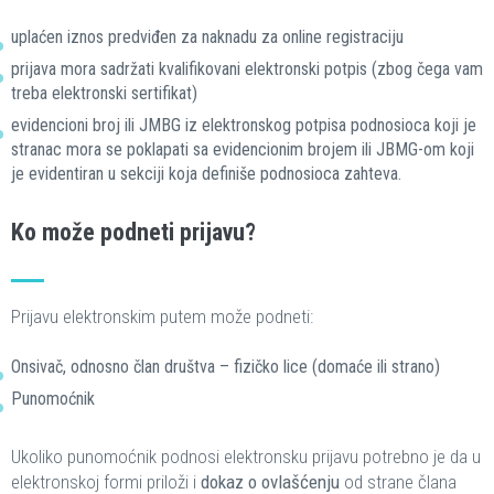
uplaćen iznos predviđen za naknadu za online registraciju
prijava mora sadržati kvalifikovani elektronski potpis (zbog čega vam
treba elektronski sertifikat)
evidencioni broj ili JMBG iz elektronskog potpisa podnosioca koji je
stranac mora se poklapati sa evidencionim brojem ili JBMG-om koji
je evidentiran u sekciji koja definiše podnosioca zahteva.
Ko može podneti prijavu?
Prijavu elektronskim putem može podneti:
Onsivač, odnosno član društva – fizičko lice (domaće ili strano)
Punomoćnik
Ukoliko punomoćnik podnosi elektronsku prijavu potrebno je da u
elektronskoj formi priloži i
dokaz o ovlašćenju
od strane člana