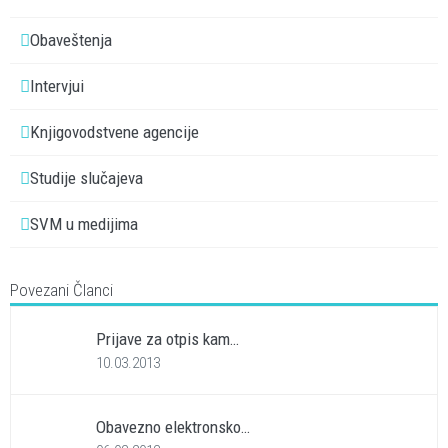
Obaveštenja
Intervjui
Knjigovodstvene agencije
Studije slučajeva
SVM u medijima
Povezani Članci
Prijave za otpis kam…
10.03.2013
Obavezno elektronsko…