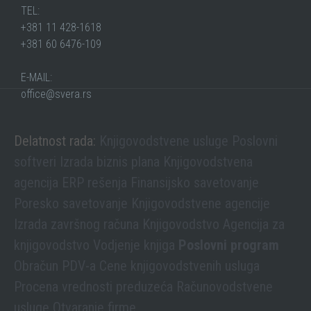
TEL:
+381 11 428-1618
+381 60 6476-109
E-MAIL:
office@svera.rs
Delatnost rada:
Knjigovodstvene usluge
Poslovni
softveri
Izrada biznis plana
Knjigovodstvena
agencija
ERP rešenja
Finansijsko savetovanje
Poresko savetovanje
Knjigovodstvene agencije
Izrada završnog računa
Knjigovodstvo
Agencija za
knjigovodstvo
Vodjenje knjiga
Poslovni program
Obračun PDV-a
Cene knjigovodstvenih usluga
Procena vrednosti preduzeća
Računovodstvene
usluge
Otvaranje firme