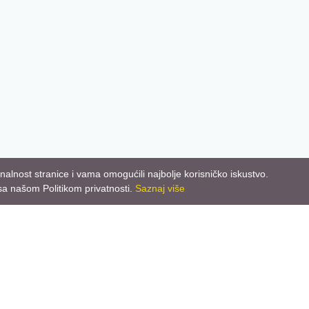
nalnost stranice i vama omogućili najbolje korisničko iskustvo.
sa našom Politikom privatnosti.
Saznaj više