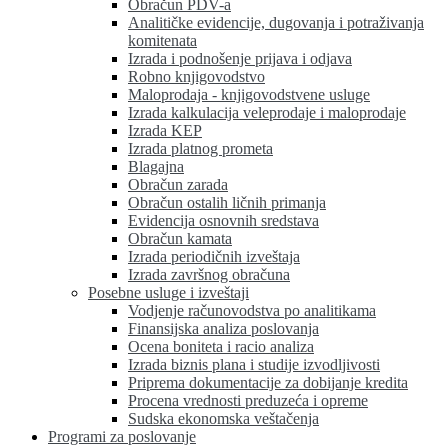
Obračun PDV-a
Analitičke evidencije, dugovanja i potraživanja
komitenata
Izrada i podnošenje prijava i odjava
Robno knjigovodstvo
Maloprodaja - knjigovodstvene usluge
Izrada kalkulacija veleprodaje i maloprodaje
Izrada KEP
Izrada platnog prometa
Blagajna
Obračun zarada
Obračun ostalih ličnih primanja
Evidencija osnovnih sredstava
Obračun kamata
Izrada periodičnih izveštaja
Izrada završnog obračuna
Posebne usluge i izveštaji
Vodjenje računovodstva po analitikama
Finansijska analiza poslovanja
Ocena boniteta i racio analiza
Izrada biznis plana i studije izvodljivosti
Priprema dokumentacije za dobijanje kredita
Procena vrednosti preduzeća i opreme
Sudska ekonomska veštačenja
Programi za poslovanje