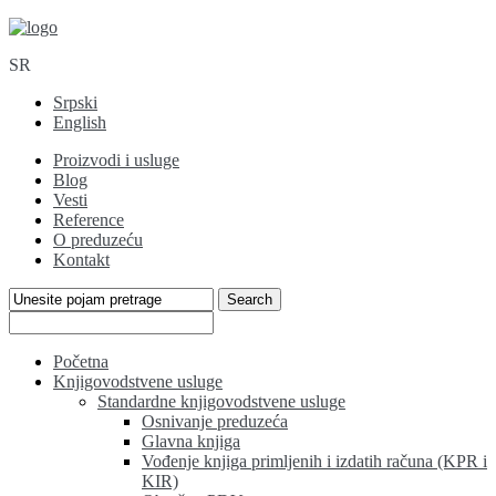
SR
Srpski
English
Proizvodi i usluge
Blog
Vesti
Reference
O preduzeću
Kontakt
Početna
Knjigovodstvene usluge
Standardne knjigovodstvene usluge
Osnivanje preduzeća
Glavna knjiga
Vođenje knjiga primljenih i izdatih računa (KPR i
KIR)