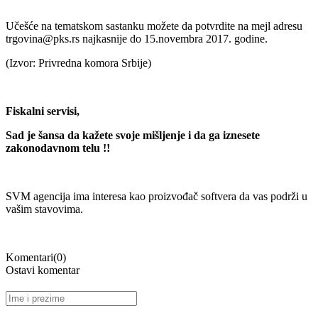
Učešće na tematskom sastanku možete da potvrdite na mejl adresu
trgovina@pks.rs najkasnije do 15.novembra 2017. godine.
(Izvor: Privredna komora Srbije)
Fiskalni servisi,
Sad je šansa da kažete svoje mišljenje i da ga iznesete
zakonodavnom telu !!
SVM agencija ima interesa kao proizvođač softvera da vas podrži u
vašim stavovima.
Komentari(0)
Ostavi komentar