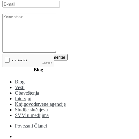
Blog
Blog
Vesti
Obaveštenja
Intervjui
Knjigovodstvene agencije
Studije slučajeva
SVM u medijima
Povezani Članci