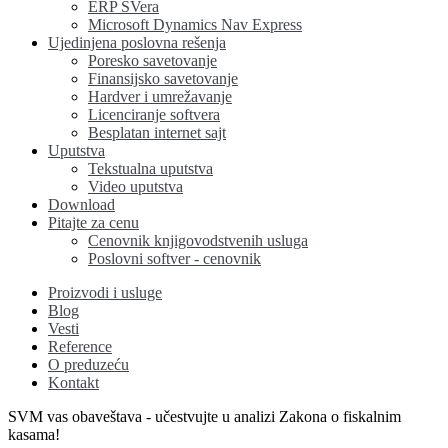
ERP SVera
Microsoft Dynamics Nav Express
Ujedinjena poslovna rešenja
Poresko savetovanje
Finansijsko savetovanje
Hardver i umrežavanje
Licenciranje softvera
Besplatan internet sajt
Uputstva
Tekstualna uputstva
Video uputstva
Download
Pitajte za cenu
Cenovnik knjigovodstvenih usluga
Poslovni softver - cenovnik
Proizvodi i usluge
Blog
Vesti
Reference
O preduzeću
Kontakt
SVM vas obaveštava - učestvujte u analizi Zakona o fiskalnim
kasama!