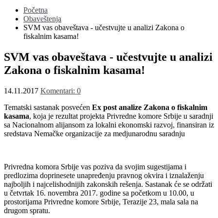
Početna
Obaveštenja
SVM vas obaveštava - učestvujte u analizi Zakona o
fiskalnim kasama!
SVM vas obaveštava - učestvujte u analizi
Zakona o fiskalnim kasama!
14.11.2017
Komentari: 0
Tematski sastanak posvećen
Ex post analize Zakona o fiskalnim
kasama
, koja je rezultat projekta Privredne komore Srbije u saradnji
sa Nacionalnom alijansom za lokalni ekonomski razvoj, finansiran iz
sredstava Nemačke organizacije za medjunarodnu saradnju
Privredna komora Srbije vas poziva da svojim sugestijama i
predlozima doprinesete unapređenju pravnog okvira i iznalaženju
najboljih i najcelishodnijih zakonskih rešenja. Sastanak će se održati
u četvrtak 16. novembra 2017. godine sa početkom u 10.00, u
prostorijama Privredne komore Srbije, Terazije 23, mala sala na
drugom spratu.