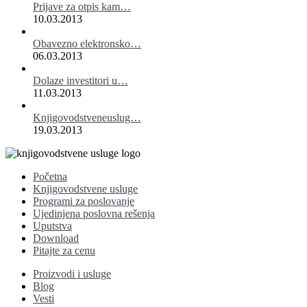
Prijave za otpis kam…
10.03.2013
Obavezno elektronsko…
06.03.2013
Dolaze investitori u…
11.03.2013
Knjigovodstveneuslug…
19.03.2013
Početna
Knjigovodstvene usluge
Programi za poslovanje
Ujedinjena poslovna rešenja
Uputstva
Download
Pitajte za cenu
Proizvodi i usluge
Blog
Vesti