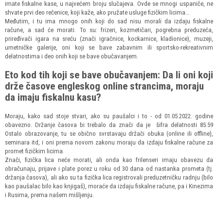
imate fiskalne kase, u najvećem broju slučajeva. Ovde se mnogi uspaniče, ne
shvate prvi deo rečenice, koji kaže, ako pružate usluge fizičkim licima…
Međutim, i tu ima mnogo onih koji do sad nisu morali da izdaju fiskalne
račune, a sad će morati. To su: frizeri, kozmetičari, pogrebna preduzeća,
priređivači igara na sreću (znači igračnice, kockarnice, kladionice), muzeji,
umetničke galerije, oni koji se bave zabavnim ili sportsko-rekreativnim
delatnostima i deo onih koji se bave obučavanjem.
Eto kod tih koji se bave obučavanjem: Da li oni koji
drže časove engleskog online strancima, moraju
da imaju fiskalnu kasu?
Moraju, kako sad stoje stvari, ako su paušalci i to - od 01.05.2022. godine
obavezno. Držanje časova bi trebalo da znači da je šifra delatnosti 85.59
Ostalo obrazovanje, tu se obično svrstavaju držači obuka (online ili offline),
seminara itd, i oni prema novom zakonu moraju da izdaju fiskalne račune za
promet fizičkim licima.
Znači, fizička lica neće morati, ali onda kao frilenseri imaju obavezu da
obračunaju, prijave i plate porez u roku od 30 dana od nastanka prometa (tj.
držanja časova), ali ako su ta fizička lica registrovali preduzetničku radnju (bilo
kao paušalac bilo kao knjigaš), moraće da izdaju fiskalne račune, pa i Kinezima
i Rusima, prema našem mišljenju.