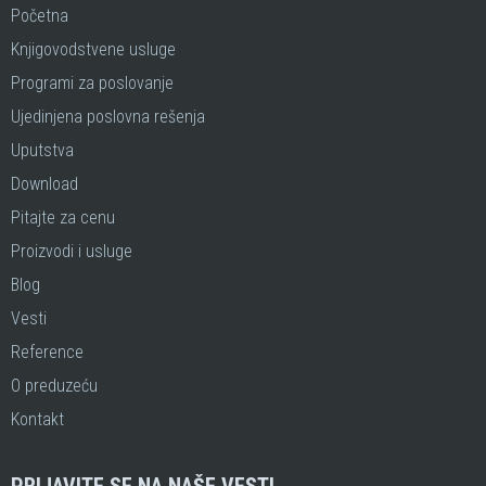
Početna
Knjigovodstvene usluge
Programi za poslovanje
Ujedinjena poslovna rešenja
Uputstva
Download
Pitajte za cenu
Proizvodi i usluge
Blog
Vesti
Reference
O preduzeću
Kontakt
PRIJAVITE SE NA NAŠE VESTI