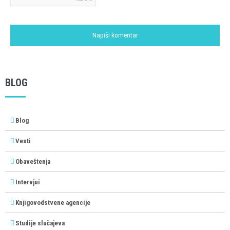
BLOG
Blog
Vesti
Obaveštenja
Intervjui
Knjigovodstvene agencije
Studije slučajeva