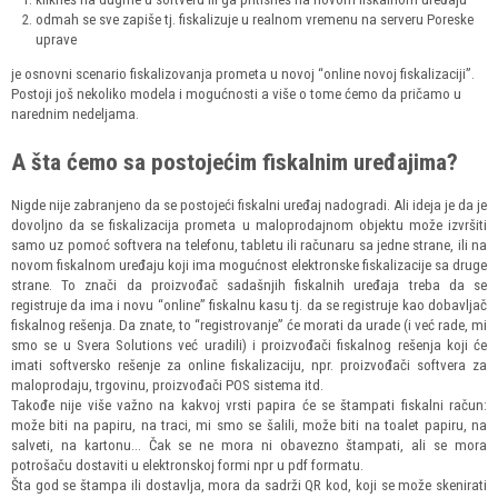
odmah se sve zapiše tj. fiskalizuje u realnom vremenu na serveru Poreske
uprave
je osnovni scenario fiskalizovanja prometa u novoj “online novoj fiskalizaciji”.
Postoji još nekoliko modela i mogućnosti a više o tome ćemo da pričamo u
narednim nedeljama.
A šta ćemo sa postojećim fiskalnim uređajima?
Nigde nije zabranjeno da se postojeći fiskalni uređaj nadogradi. Ali ideja je da je
dovoljno da se fiskalizacija prometa u maloprodajnom objektu može izvršiti
samo uz pomoć softvera na telefonu, tabletu ili računaru sa jedne strane, ili na
novom fiskalnom uređaju koji ima mogućnost elektronske fiskalizacije sa druge
strane. To znači da proizvođač sadašnjih fiskalnih uređaja treba da se
registruje da ima i novu “online” fiskalnu kasu tj. da se registruje kao dobavljač
fiskalnog rešenja. Da znate, to “registrovanje” će morati da urade (i već rade, mi
smo se u Svera Solutions već uradili) i proizvođači fiskalnog rešenja koji će
imati softversko rešenje za online fiskalizaciju, npr. proizvođači softvera za
maloprodaju, trgovinu, proizvođači POS sistema itd.
Takođe nije više važno na kakvoj vrsti papira će se štampati fiskalni račun:
može biti na papiru, na traci, mi smo se šalili, može biti na toalet papiru, na
salveti, na kartonu... Čak se ne mora ni obavezno štampati, ali se mora
potrošaču dostaviti u elektronskoj formi npr u pdf formatu.
Šta god se štampa ili dostavlja, mora da sadrži QR kod, koji se može skenirati