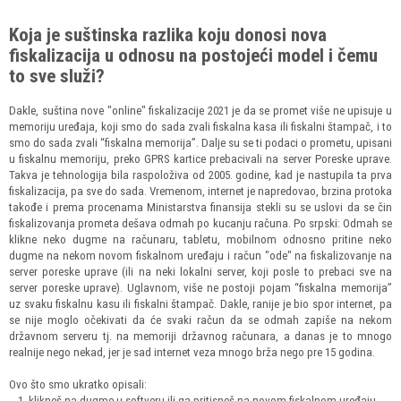
Koja je suštinska razlika koju donosi nova
fiskalizacija u odnosu na postojeći model i čemu
to sve služi?
Dakle, suština nove "online" fiskalizacije 2021 je da se promet više ne upisuje u
memoriju uređaja, koji smo do sada zvali fiskalna kasa ili fiskalni štampač, i to
smo do sada zvali “fiskalna memorija”. Dalje su se ti podaci o prometu, upisani
u fiskalnu memoriju, preko GPRS kartice prebacivali na server Poreske uprave.
Takva je tehnologija bila raspoloživa od 2005. godine, kad je nastupila ta prva
fiskalizacija, pa sve do sada. Vremenom, internet je napredovao, brzina protoka
takođe i prema procenama Ministarstva finansija stekli su se uslovi da se čin
fiskalizovanja prometa dešava odmah po kucanju računa. Po srpski: Odmah se
klikne neko dugme na računaru, tabletu, mobilnom odnosno pritine neko
dugme na nekom novom fiskalnom uređaju i račun "ode" na fiskalizovanje na
server poreske uprave (ili na neki lokalni server, koji posle to prebaci sve na
server poreske uprave). Uglavnom, više ne postoji pojam “fiskalna memorija”
uz svaku fiskalnu kasu ili fiskalni štampač. Dakle, ranije je bio spor internet, pa
se nije moglo očekivati da će svaki račun da se odmah zapiše na nekom
državnom serveru tj. na memoriji državnog računara, a danas je to mnogo
realnije nego nekad, jer je sad internet veza mnogo brža nego pre 15 godina.
Ovo što smo ukratko opisali:
klikneš na dugme u softveru ili ga pritisneš na novom fiskalnom uređaju