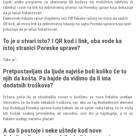
(opet, preko programa za skeniranje QR kodova na mobilnom telefonu ili
tabletu) i vodi na link ka jedinstvenoj stranici na Poreskoj upravi koja dokazuje
da je račun fiskalizovan.
Elektronski fiskalni račun (hajdemo reći Pdf fiskalni račun) ne mora da sadrži
QR kod, ali mora link ka jedinstvenoj lokaciji na sajtu Poreske uprave koja opet
pokazuje da je račun fiskalizovan.
To je u stvari isto? I QR kod i link, oba vode ka
istoj stranici Poreske uprave?
Tako je !
Pretpostavljam da ljude najviše boli koliko će to
njih da košta. Pa hajde da vidimo da li ima
dodatnih troškova?
Država priča da je obezbedila novac u budžetu za nove fiskalne uređaje.
Verovatno će da bude nekakvih troškova, npr. ako za taj Bezbednosni element
koji dodeljuje Poreska uprava bude trebalo da se uplati neka taksa, to će onda
biti trošak svakog privrednika, ali navodno, ono što je najskuplje, a to su
fiskalni uređaji, nećemo plaćati.
A da li postoje i neke uštede kod nove