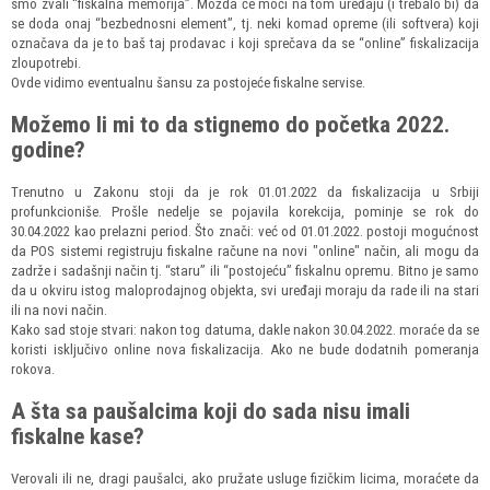
smo zvali “fiskalna memorija”. Možda će moći na tom uređaju (i trebalo bi) da
se doda onaj “bezbednosni element”, tj. neki komad opreme (ili softvera) koji
označava da je to baš taj prodavac i koji sprečava da se “online” fiskalizacija
zloupotrebi.
Ovde vidimo eventualnu šansu za postojeće fiskalne servise.
Možemo li mi to da stignemo do početka 2022.
godine?
Trenutno u Zakonu stoji da je rok 01.01.2022 da fiskalizacija u Srbiji
profunkcioniše. Prošle nedelje se pojavila korekcija, pominje se rok do
30.04.2022 kao prelazni period. Što znači: već od 01.01.2022. postoji mogućnost
da POS sistemi registruju fiskalne račune na novi "online" način, ali mogu da
zadrže i sadašnji način tj. “staru” ili “postojeću” fiskalnu opremu. Bitno je samo
da u okviru istog maloprodajnog objekta, svi uređaji moraju da rade ili na stari
ili na novi način.
Kako sad stoje stvari: nakon tog datuma, dakle nakon 30.04.2022. moraće da se
koristi isključivo online nova fiskalizacija. Ako ne bude dodatnih pomeranja
rokova.
A šta sa paušalcima koji do sada nisu imali
fiskalne kase?
Verovali ili ne, dragi paušalci, ako pružate usluge fizičkim licima, moraćete da