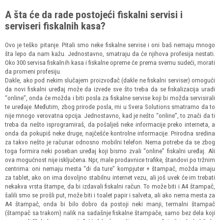
A šta će da rade postojeći fiskalni servisi i
serviseri fiskalnih kasa?
Ovo je teško pitanje. Pitali smo neke fiskalne servise i oni baš nemaju mnogo
šta lepo da nam kažu. Jednostavno, smatraju da će njihova profesija nestati.
Oko 300 servisa fiskalnih kasa i fiskalne opreme će prema svemu sudeći, morati
da promeni profesiju.
Dakle, ako pod nekim slučajem proizvođač (dakle ne fiskalni serviser) omogući
da novi fiskalni uređaj može da izvede sve što treba da se fiskalizacija uradi
“online”, onda će možda i biti posla za fiskalne servise koji bi možda servisirali
te uređaje. Međutim, zbog prirode posla, mi u Svera Solutions smatramo da to
nije mnogo verovatna opcija. Jednostavno, kad je nešto “online”, to znači da ti
treba da nešto isprogramiraš, da pošalješ neke informacije preko interneta, a
onda da pokupiš neke druge, najčešće kontrolne informacije. Prirodna sredina
za takvo nešto je računar odnosno mobilni telefon. Nema potrebe da se zbog
toga formira neki poseban uređaj koji bismo zvali “online” fiskalni uređaj. Ali
ova mogućnost nije isključena. Npr, male prodavnice trafike, štandovi po tržnim
centrima: oni nemaju mesta “di da ture” kompjuter + štampač, možda imaju
za tablet, ako on ima dovoljno stabilnu internet vezu, ali još uvek će im trebati
nekakva vrsta štampe, da bi izdavali fiskalni račun. To može biti i A4 štampač,
šalili smo se prošli put, može biti i toalet papir i salveta, ali ako nema mesta za
A4 štampač, onda bi bilo dobro da postoji neki manji, termalni štampač
(štampač sa trakom) nalik na sadašnje fiskalne štampače, samo bez dela koji