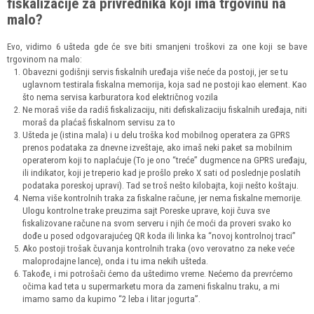
fiskalizacije za privrednika koji ima trgovinu na
malo?
Evo, vidimo 6 ušteda gde će sve biti smanjeni troškovi za one koji se bave
trgovinom na malo:
Obavezni godišnji servis fiskalnih uređaja više neće da postoji, jer se tu
uglavnom testirala fiskalna memorija, koja sad ne postoji kao element. Kao
što nema servisa karburatora kod električnog vozila
Ne moraš više da radiš fiskalizaciju, niti defiskalizaciju fiskalnih uređaja, niti
moraš da plaćaš fiskalnom servisu za to
Ušteda je (istina mala) i u delu troška kod mobilnog operatera za GPRS
prenos podataka za dnevne izveštaje, ako imaš neki paket sa mobilnim
operaterom koji to naplaćuje (To je ono “treće” dugmence na GPRS uređaju,
ili indikator, koji je treperio kad je prošlo preko X sati od poslednje poslatih
podataka poreskoj upravi). Tad se troš nešto kilobajta, koji nešto koštaju.
Nema više kontrolnih traka za fiskalne račune, jer nema fiskalne memorije.
Ulogu kontrolne trake preuzima sajt Poreske uprave, koji čuva sve
fiskalizovane račune na svom serveru i njih će moći da proveri svako ko
dođe u posed odgovarajućeg QR koda ili linka ka “novoj kontrolnoj traci”
Ako postoji trošak čuvanja kontrolnih traka (ovo verovatno za neke veće
maloprodajne lance), onda i tu ima nekih ušteda.
Takođe, i mi potrošači ćemo da uštedimo vreme. Nećemo da prevrćemo
očima kad teta u supermarketu mora da zameni fiskalnu traku, a mi
imamo samo da kupimo “2 leba i litar jogurta”.