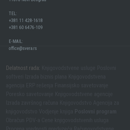
TEL:
+381 11 428-1618
+381 60 6476-109
E-MAIL:
office@svera.rs
Delatnost rada:
Knjigovodstvene usluge
Poslovni
softveri
Izrada biznis plana
Knjigovodstvena
agencija
ERP rešenja
Finansijsko savetovanje
Poresko savetovanje
Knjigovodstvene agencije
Izrada završnog računa
Knjigovodstvo
Agencija za
knjigovodstvo
Vodjenje knjiga
Poslovni program
Obračun PDV-a
Cene knjigovodstvenih usluga
Procena vrednosti preduzeća
Računovodstvene