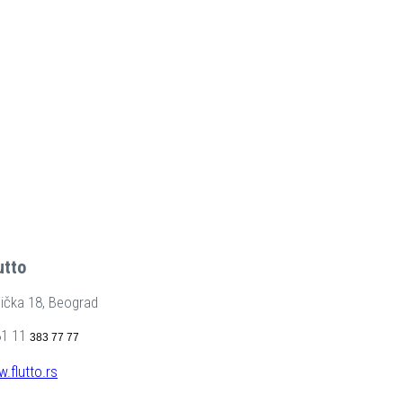
utto
nička 18, Beograd
81 11
383 77 77
.flutto.r
s