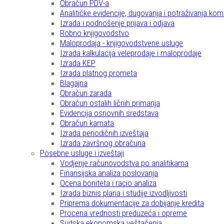
Obračun PDV-a
Analitičke evidencije, dugovanja i potraživanja kom
Izrada i podnošenje prijava i odjava
Robno knjigovodstvo
Maloprodaja - knjigovodstvene usluge
Izrada kalkulacija veleprodaje i maloprodaje
Izrada KEP
Izrada platnog prometa
Blagajna
Obračun zarada
Obračun ostalih ličnih primanja
Evidencija osnovnih sredstava
Obračun kamata
Izrada periodičnih izveštaja
Izrada završnog obračuna
Posebne usluge i izveštaji
Vodjenje računovodstva po analitikama
Finansijska analiza poslovanja
Ocena boniteta i racio analiza
Izrada biznis plana i studije izvodljivosti
Priprema dokumentacije za dobijanje kredita
Procena vrednosti preduzeća i opreme
Sudska ekonomska veštačenja