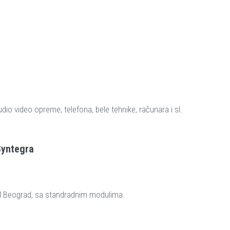
udio video opreme, telefona, bele tehnike, računara i sl.
Syntegra
VM Beograd, sa standradnim modulima.