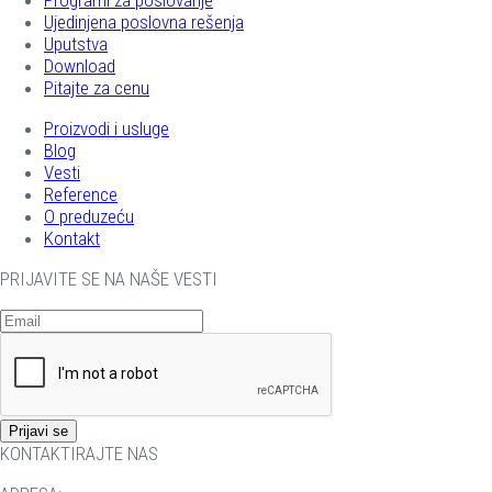
Programi za poslovanje
Ujedinjena poslovna rešenja
Uputstva
Download
Pitajte za cenu
Proizvodi i usluge
Blog
Vesti
Reference
O preduzeću
Kontakt
PRIJAVITE SE NA NAŠE VESTI
KONTAKTIRAJTE NAS