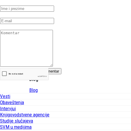
Blog
Blog
Vesti
Obaveštenja
Intervjui
Knjigovodstvene agencije
Studije slučajeva
SVM u medijima