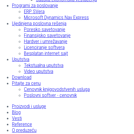
Programi za poslovanje
ERP SVera
Microsoft Dynamics Nav Express
Ujedinjena poslovna rešenja
Poresko savetovanje
Finansijsko savetovanje
Hardver i umrežavanje
Licenciranje softvera
Besplatan internet sajt
Uputstva
Tekstualna uputstva
Video uputstva
Download
Pitajte za cenu
Cenovnik knjigovodstvenih usluga
Poslovni softver - cenovnik
Proizvodi i usluge
Blog
Vesti
Reference
O preduzeću