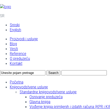
SR
Srpski
English
Proizvodi i usluge
Blog
Vesti
Reference
O preduzeću
Kontakt
Početna
Knjigovodstvene usluge
Standardne knjigovodstvene usluge
Osnivanje preduzeća
Glavna knjiga
Vođenje knjiga primljenih i izdatih računa (KPR i KI