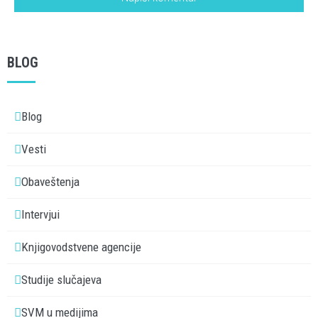
BLOG
Blog
Vesti
Obaveštenja
Intervjui
Knjigovodstvene agencije
Studije slučajeva
SVM u medijima