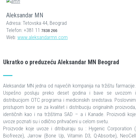
Aleksandar MN
Adresa: Tetovska 44, Beograd
Telefon: +381 11
7838 266
Web:
www.aleksandarmn.com
Ukratko o preduzeću Aleksandar MN Beograd
Aleksandar MN jedna od najvećih kompanija na tržištu farmacije.
Uspešno posluju preko deset godina i bave se uvozom i
distribucijom OTC programa i medicinskih sredstava. Poslovnim
pristupom bore se za kvalitet i distribuciju originalnih proizvoda,
identičnih kao i na tržištima SAD – a i Kanade. Proizvodi koje
uvoze poznati su i odlično prihvaćeni u celom svetu.
Proizvode koje uvoze i ditribuiraju su : Hygenic Corporation (
Biofreeze), Jarrow (Bone Up, Vitamin D3, Q-Absorbe), NeoCell