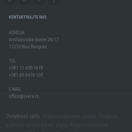
KONTAKTIRAJTE NAS
ADRESA:
Antifašističke borbe 24/17
11070 Novi Beograd
TEL:
+381 11 428-1618
+381 60 6476-109
E-MAIL:
office@svera.rs
Delatnost rada:
Knjigovodstvene usluge
Poslovni
softveri
Izrada biznis plana
Knjigovodstvena