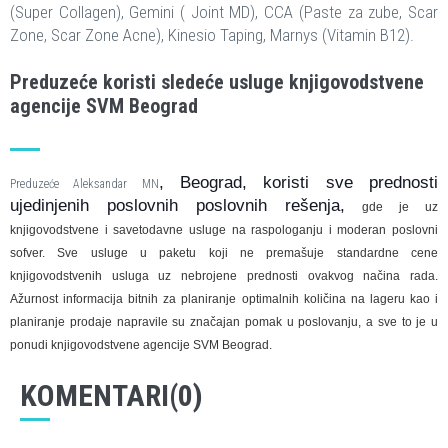
(Super Collagen), Gemini ( Joint MD), CCA (Paste za zube, Scar
Zone, Scar Zone Acne), Kinesio Taping, Marnys (Vitamin B12).
Preduzeće koristi sledeće usluge knjigovodstvene
agencije SVM Beograd
, Beograd, koristi sve prednosti
Preduzeće Aleksandar MN
ujedinjenih poslovnih poslovnih rešenja,
gde je uz
knjigovodstvene i savetodavne usluge na raspologanju i moderan poslovni
sofver. Sve usluge u paketu koji ne premašuje standardne cene
knjigovodstvenih usluga uz nebrojene prednosti ovakvog načina rada.
Ažurnost informacija bitnih za planiranje optimalnih količina na lageru kao i
planiranje prodaje napravile su značajan pomak u poslovanju, a sve to je u
ponudi knjigovodstvene agencije SVM Beograd.
KOMENTARI(0)