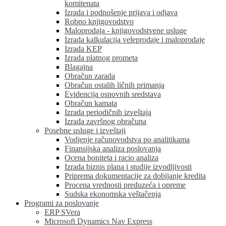
komitenata
Izrada i podnošenje prijava i odjava
Robno knjigovodstvo
Maloprodaja - knjigovodstvene usluge
Izrada kalkulacija veleprodaje i maloprodaje
Izrada KEP
Izrada platnog prometa
Blagajna
Obračun zarada
Obračun ostalih ličnih primanja
Evidencija osnovnih sredstava
Obračun kamata
Izrada periodičnih izveštaja
Izrada završnog obračuna
Posebne usluge i izveštaji
Vodjenje računovodstva po analitikama
Finansijska analiza poslovanja
Ocena boniteta i racio analiza
Izrada biznis plana i studije izvodljivosti
Priprema dokumentacije za dobijanje kredita
Procena vrednosti preduzeća i opreme
Sudska ekonomska veštačenja
Programi za poslovanje
ERP SVera
Microsoft Dynamics Nav Express