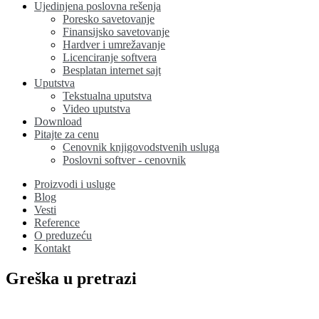
Ujedinjena poslovna rešenja
Poresko savetovanje
Finansijsko savetovanje
Hardver i umrežavanje
Licenciranje softvera
Besplatan internet sajt
Uputstva
Tekstualna uputstva
Video uputstva
Download
Pitajte za cenu
Cenovnik knjigovodstvenih usluga
Poslovni softver - cenovnik
Proizvodi i usluge
Blog
Vesti
Reference
O preduzeću
Kontakt
Greška u pretrazi