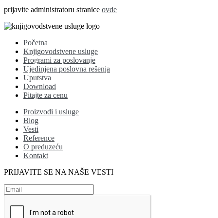
prijavite administratoru stranice
ovde
Početna
Knjigovodstvene usluge
Programi za poslovanje
Ujedinjena poslovna rešenja
Uputstva
Download
Pitajte za cenu
Proizvodi i usluge
Blog
Vesti
Reference
O preduzeću
Kontakt
PRIJAVITE SE NA NAŠE VESTI