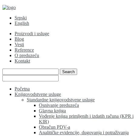
Srpski
English
Proizvodi i usluge
Blog
Vesti
Reference
O preduzeću
Kontakt
Početna
Knjigovodstvene usluge
Standardne knjigovodstvene usluge
Osnivanje preduzeća
Glavna knjiga
Vođenje knjiga primljenih i izdatih računa (KPR i
KIR)
Obračun PDV-a
Analitičke evidencije, dugovanja i potraživanja