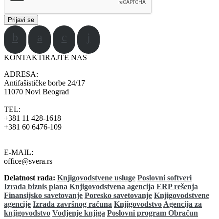
KONTAKTIRAJTE NAS
ADRESA:
Antifašističke borbe 24/17
11070 Novi Beograd
TEL:
+381 11 428-1618
+381 60 6476-109
E-MAIL:
office@svera.rs
Delatnost rada:
Knjigovodstvene usluge
Poslovni softveri
Izrada biznis plana
Knjigovodstvena agencija
ERP rešenja
Finansijsko savetovanje
Poresko savetovanje
Knjigovodstvene
agencije
Izrada završnog računa
Knjigovodstvo
Agencija za
knjigovodstvo
Vodjenje knjiga
Poslovni program
Obračun