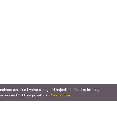
nalnost stranice i vama omogućili najbolje korisničko iskustvo.
sa našom Politikom privatnosti.
Saznaj više