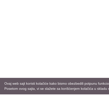
Ovaj web sajt koristi kolačiće kako bismo obezbedili potpunu funkcio
Posetom ovog sajta, vi se slažete sa korišćenjem kolačića u skladu 