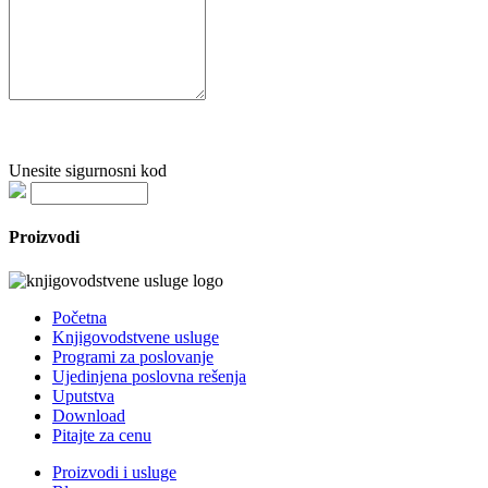
Unesite sigurnosni kod
Proizvodi
Početna
Knjigovodstvene usluge
Programi za poslovanje
Ujedinjena poslovna rešenja
Uputstva
Download
Pitajte za cenu
Proizvodi i usluge