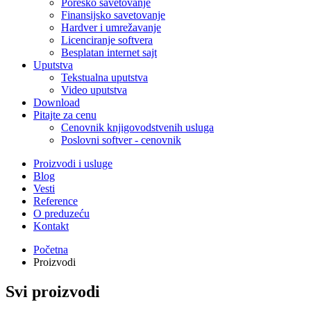
Poresko savetovanje
Finansijsko savetovanje
Hardver i umrežavanje
Licenciranje softvera
Besplatan internet sajt
Uputstva
Tekstualna uputstva
Video uputstva
Download
Pitajte za cenu
Cenovnik knjigovodstvenih usluga
Poslovni softver - cenovnik
Proizvodi i usluge
Blog
Vesti
Reference
O preduzeću
Kontakt
Početna
Proizvodi
Svi proizvodi