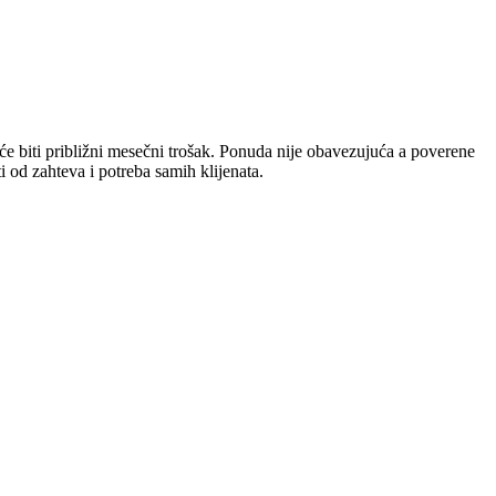
će biti približni mesečni trošak. Ponuda nije obavezujuća a poverene
 od zahteva i potreba samih klijenata.