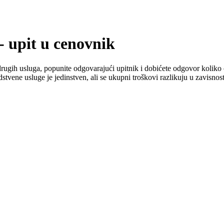
- upit u cenovnik
rugih usluga, popunite odgovarajući upitnik i dobićete odgovor koliko 
vene usluge je jedinstven, ali se ukupni troškovi razlikuju u zavisnosti