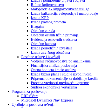
Izrada i podnošenje prijava i odjava
Robno knjigovodstvo
Maloprodaja - knjigovodstvene usluge
Izrada kalkulacija veleprodaje i maloprodaje
Izrada KEP
Izrada platnog prometa
Blagajna
Obračun zarada
Obračun ostalih ličnih primanja
Evidencija osnovnih sredstava
Obračun kamata
Izrada periodičnih izveštaja
Izrada završnog obračuna
Posebne usluge i izveštaji
Vodjenje računovodstva po analitikama
Finansijska analiza poslovanja
Ocena boniteta i racio analiza
Izrada biznis plana i studije izvodljivosti
Priprema dokumentacije za dobijanje kredita
Procena vrednosti preduzeća i opreme
Sudska ekonomska veštačenja
Programi za poslovanje
ERP SVera
Microsoft Dynamics Nav Express
Ujedinjena poslovna rešenja