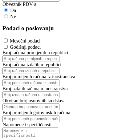
Obveznik PDV-a
Da
Ne
Podaci o poslovanju
Mesečni podaci
Godišnji podaci
Broj računa primljenih u republici
Broj računa izdatih u republici
Broj primljenih računa iz inostranstva
Broj izdatih računa u inostranstvu
Okviran broj osnovnih sredstava
Broj primljenih gotovinskih računa
Napomene i specifičnosti