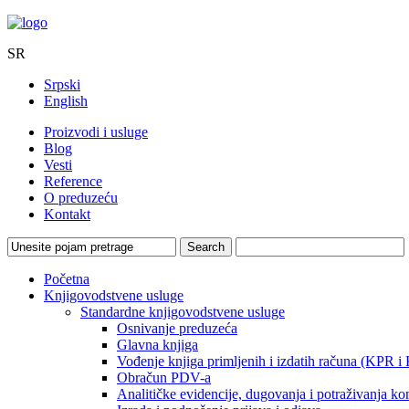
SR
Srpski
English
Proizvodi i usluge
Blog
Vesti
Reference
O preduzeću
Kontakt
Početna
Knjigovodstvene usluge
Standardne knjigovodstvene usluge
Osnivanje preduzeća
Glavna knjiga
Vođenje knjiga primljenih i izdatih računa (KPR i
Obračun PDV-a
Analitičke evidencije, dugovanja i potraživanja ko