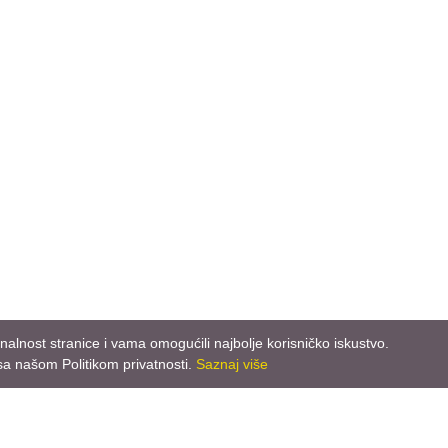
nalnost stranice i vama omogućili najbolje korisničko iskustvo.
sa našom Politikom privatnosti.
Saznaj više