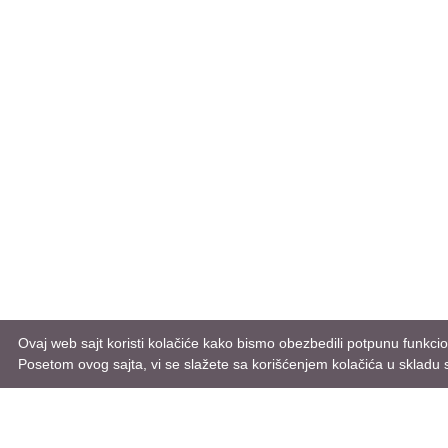
Ovaj web sajt koristi kolačiće kako bismo obezbedili potpunu funkcio
Posetom ovog sajta, vi se slažete sa korišćenjem kolačića u skladu 