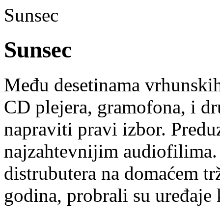
Sunsec
Sunsec
Među desetinama vrhunskih 
CD plejera, gramofona, i dru
napraviti pravi izbor. Pred
najzahtevnijim audiofilima
distrubutera na domaćem trž
godina, probrali su uređaje k