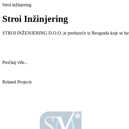
Stroi inžinjering
Stroi Inžinjering
STROI INŽENJERING D.O.O. je preduzeće iz Beograda koje se bavi
Pročitaj više...
Related Projects